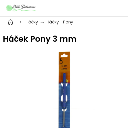
Přejít
na
obsah
Háčky
Háčky - Pony
Háček Pony 3 mm