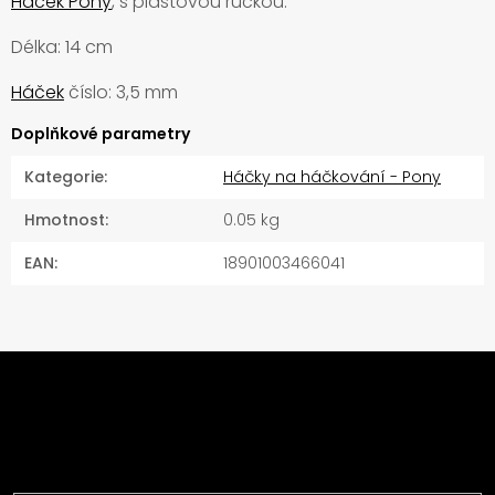
Háček Pony
, s plastovou ručkou.
Délka: 14 cm
Háček
číslo: 3,5 mm
Doplňkové parametry
Kategorie
:
Háčky na háčkování - Pony
Hmotnost
:
0.05 kg
EAN
:
18901003466041
Z
á
Odebírat newsletter
p
a
Vložte svůj e-mail a my vám budeme zasílat
t
informace o nových produktech na našem e-shopu.
í