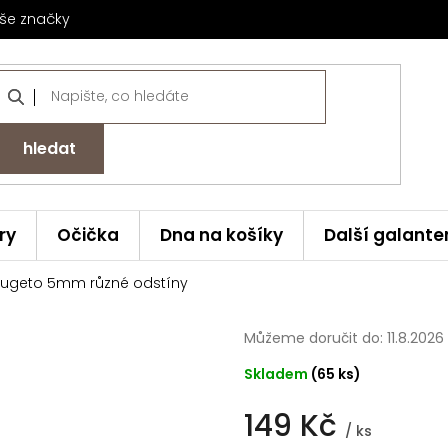
še značky
hledat
ry
Očička
Dna na košíky
Další galante
Bugeto 5mm různé odstíny
Můžeme doručit do:
11.8.2026
Skladem
(65 ks)
149 Kč
/ ks