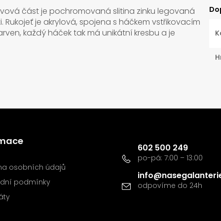
Do
ovová část je pochromovaná slitina zinku legovaná
i. Rukojeť je akrylová, spojena s háčkem vstřikovacím
arven, každý háček tak má unikátní kresbu a je
K
H
Kontakt
rmace
602 500 249
a osobních údajů
info
@
nasegalanteri
dní podmínky
káty