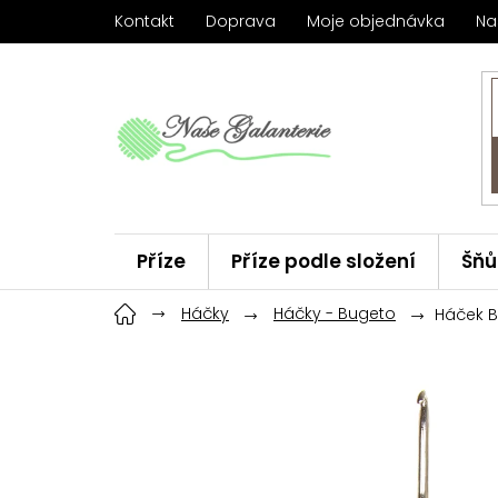
Přejít
Kontakt
Doprava
Moje objednávka
Na
na
obsah
Příze
Příze podle složení
Šňů
Háčky
Háčky
ChiaoGoo
Háčky - Bugeto
Značky
Háček 