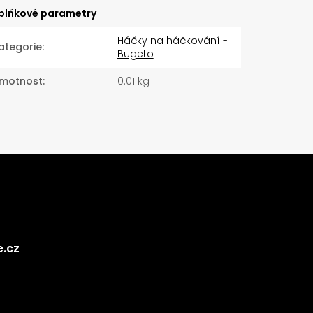
plňkové parametry
Háčky na háčkování -
ategorie
:
Bugeto
motnost
:
0.01 kg
e.cz