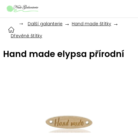
Přejít
na
obsah
Další galanterie
Hand made štítky
Dřevěné štítky
Hand made elypsa přírodní