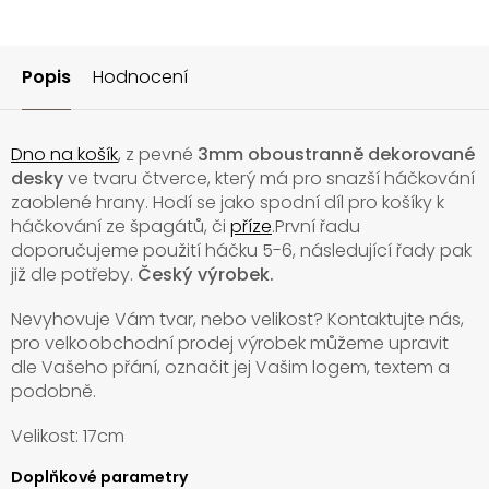
Popis
Hodnocení
Dno na košík
, z pevné
3mm
oboustranně dekorované
desky
ve tvaru čtverce, který má pro snazší háčkování
zaoblené hrany. Hodí se jako spodní díl pro košíky k
háčkování ze špagátů, či
příze
.První řadu
doporučujeme použití háčku 5-6, následující řady pak
již dle potřeby.
Český výrobek.
Nevyhovuje Vám tvar, nebo velikost? Kontaktujte nás,
pro velkoobchodní prodej výrobek můžeme upravit
dle Vašeho přání, označit jej Vašim logem, textem a
podobně.
Velikost: 17cm
Doplňkové parametry