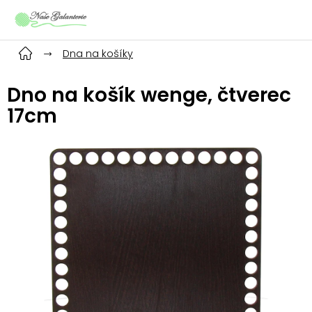
Přejít
na
obsah
Dna na košíky
Dno na košík wenge, čtverec
17cm