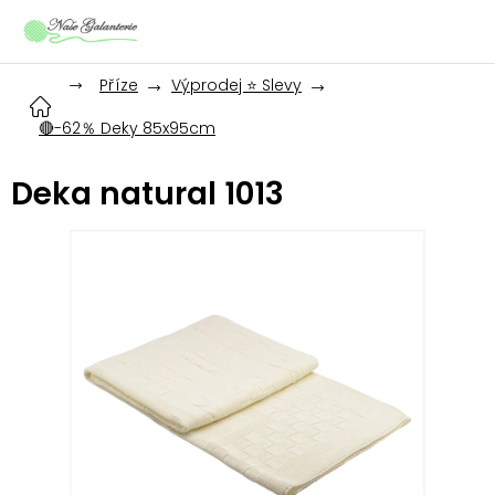
Přejít
na
obsah
Příze
Výprodej ⭐ Slevy
🔴-62％ Deky 85x95cm
Deka natural 1013