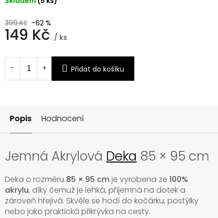
Skladem
(5 ks)
399 Kč
–62 %
149 Kč
/ ks
Měrná
cena:
Přidat do košíku
Popis
Hodnocení
Jemná Akrylová
Deka
85 × 95 cm
Deka o rozměru
85 × 95 cm
je vyrobena ze
100%
akrylu
, díky čemuž je lehká, příjemná na dotek a
zároveň hřejivá. Skvěle se hodí do kočárku, postýlky
nebo jako praktická přikrývka na cesty.