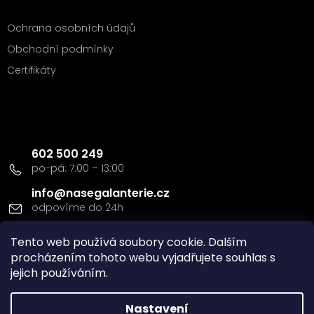
Ochrana osobních údajů
Obchodní podmínky
Certifikáty
Kontakt
602 500 249
info
@
nasegalanterie.cz
Tento web používá soubory cookie. Dalším
Doprava a platba
procházením tohoto webu vyjadřujete souhlas s
jejich používáním.
Nastavení
Vytvořil Shoptet