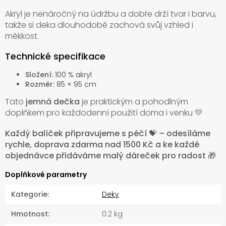
Akryl je nenáročný na údržbu a dobře drží tvar i barvu,
takže si deka dlouhodobě zachová svůj vzhled i
měkkost.
Technické specifikace
Složení:
100 % akryl
Rozměr:
85 × 95 cm
Tato
jemná dečka
je praktickým a pohodlným
doplňkem pro každodenní použití doma i venku 💛
Každý balíček připravujeme s péčí 💝 – odesíláme
rychle, doprava zdarma nad 1500 Kč a ke každé
objednávce přidáváme malý dáreček pro radost 🎁
Doplňkové parametry
Kategorie
:
Deky
Hmotnost
:
0.2 kg