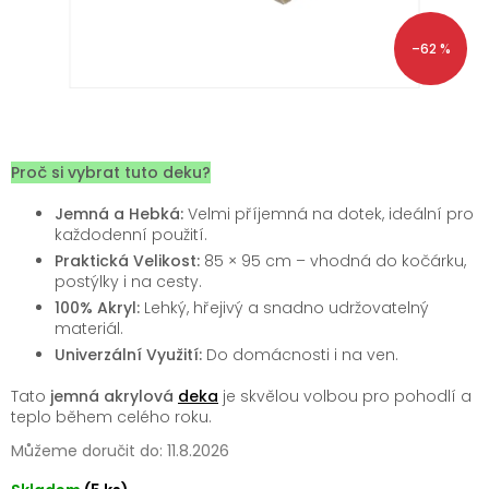
–62 %
Proč si vybrat tuto deku?
Jemná a Hebká:
Velmi příjemná na dotek, ideální pro
každodenní použití.
Praktická Velikost:
85 × 95 cm – vhodná do kočárku,
postýlky i na cesty.
100% Akryl:
Lehký, hřejivý a snadno udržovatelný
materiál.
Univerzální Využití:
Do domácnosti i na ven.
Tato
jemná akrylová
deka
je skvělou volbou pro pohodlí a
teplo během celého roku.
Můžeme doručit do:
11.8.2026