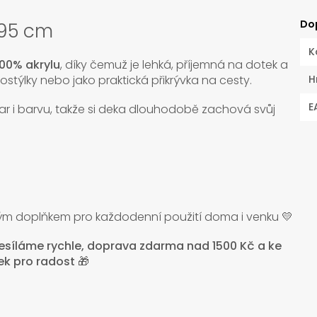
Do
 95 cm
K
100% akrylu
, díky čemuž je lehká, příjemná na dotek a
ostýlky nebo jako praktická přikrývka na cesty.
H
E
var i barvu, takže si deka dlouhodobě zachová svůj
ým doplňkem pro každodenní použití doma i venku 💛
desíláme rychle, doprava zdarma nad 1500 Kč a ke
k pro radost 🎁