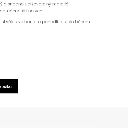
ivý a snadno udržovatelný materiál.
domácnosti i na ven.
e skvělou volbou pro pohodlí a teplo během
6
 košíku