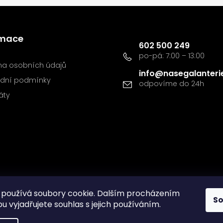
Kontakt
rmace
602 500 249
a osobních údajů
info
@
nasegalanteri
dní podmínky
káty
používá soubory cookie. Dalším procházením
S
 vyjadřujete souhlas s jejich používáním.