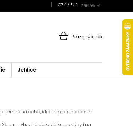
CZK
EUR
Přihlášení
NÁKUPNÍ
Prázdný košík
KOŠÍK
rie
Jehlice
příjemná na dotek, ideální pro každodenní
 95 cm – vhodná do kočárku, postýlky i na