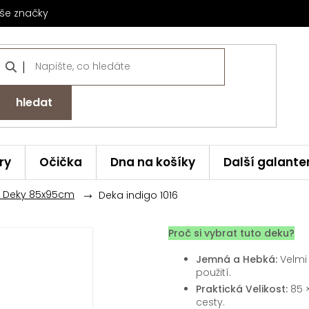
še značky
hledat
ry
Očička
Dna na košíky
Další galante
 Deky 85x95cm
Deka indigo 1016
Proč si vybrat tuto deku?
Jemná a Hebká:
Velmi 
použití.
Praktická Velikost:
85 ×
cesty.