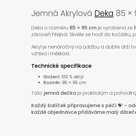
Jemná Akrylová
Deka
85 ×
Deka o rozměru
85 × 95 cm
je vyrobena ze
zároveň hřejivá. Skvěle se hodí do kočárku, p
Akryl je nenáročný na údržbu a dobře drží t
vzhled i měkkost.
Technické specifikace
Složení:
100 % akryl
Rozměr:
85 × 95 cm
Tato
jemná dečka
je praktickým a pohodln
Každý balíček připravujeme s péčí 💝 – o
každé objednávce přidáváme malý dáreče