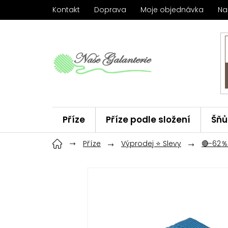
Přejít
Kontakt
Doprava
Moje objednávka
Na
na
obsah
Příze
Příze podle složení
Šňů
Háčky
Příze
ChiaoGoo
Výprodej ⭐ Slevy
Značky
🔴-62％