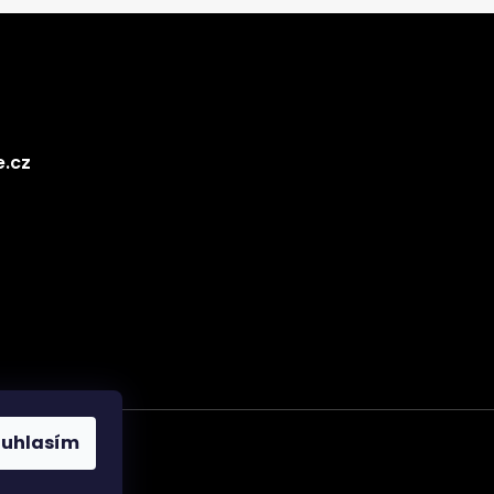
e.cz
ouhlasím