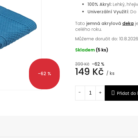
100% Akryl:
Lehký, hřej
Univerzální Využití:
Do 
Tato
jemná akrylová
deka
j
celého roku.
Můžeme doručit do:
10.8.202
Skladem
(5 ks)
399 Kč
–62 %
149 Kč
/ ks
–62 %
Měrná
cena:
Přidat do