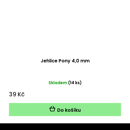
Jehlice Pony 4,0 mm
Skladem
(14 ks)
39 Kč
Do košíku
Z