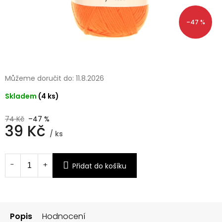
–47 %
Můžeme doručit do:
11.8.2026
Skladem
(4 ks)
74 Kč
–47 %
39 Kč
/ ks
Měrná
cena:
Přidat do košíku
Popis
Hodnocení