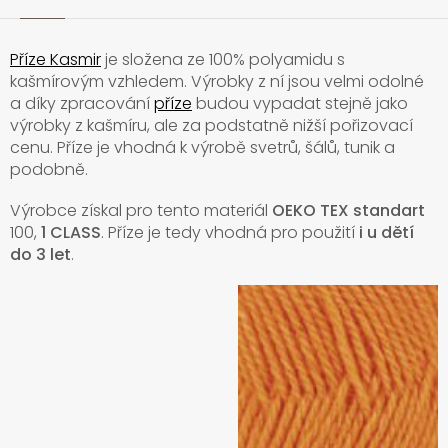
Příze Kasmir
je složena ze 100% polyamidu s
kašmírovým vzhledem. Výrobky z ní jsou velmi odolné
a díky zpracování
příze
budou vypadat stejně jako
výrobky z kašmíru, ale za podstatně nižší pořizovací
cenu. Příze je vhodná k výrobě svetrů, šálů, tunik a
podobně.
Výrobce získal pro tento materiál
OEKO TEX standart
100,
1 CLASS
. Příze je tedy vhodná pro použití
i u dětí
do 3 let
.