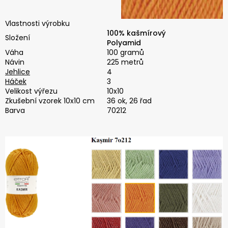
Vlastnosti výrobku
100% kašmírový
Složení
Polyamid
Váha
100 gramů
Návin
225 metrů
Jehlice
4
Háček
3
Velikost výřezu
10x10
Zkušební vzorek 10x10 cm
36 ok, 26 řad
Barva
70212