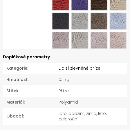
Doplňkové parametry
Kategorie
:
Další zlevněné příze
Hmotnost
:
0.1 kg
Štítek
:
Příze,
Materiál
:
Polyamid
jaro, podzim, zima, léto,
Období
:
celoroční