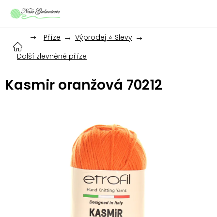
Přejít
na
obsah
Příze
Výprodej ⭐ Slevy
Další zlevněné příze
Kasmir oranžová 70212