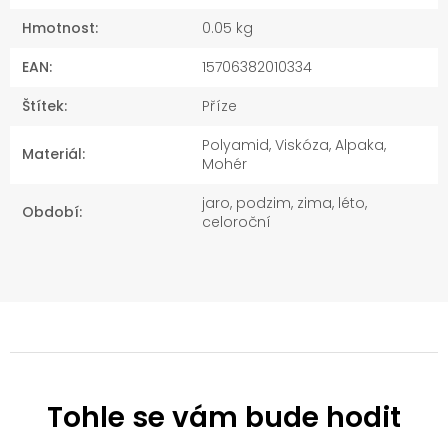
Hmotnost
:
0.05 kg
EAN
:
15706382010334
Štítek
:
Příze
Polyamid, Viskóza, Alpaka,
Materiál
:
Mohér
jaro, podzim, zima, léto,
Období
:
celoroční