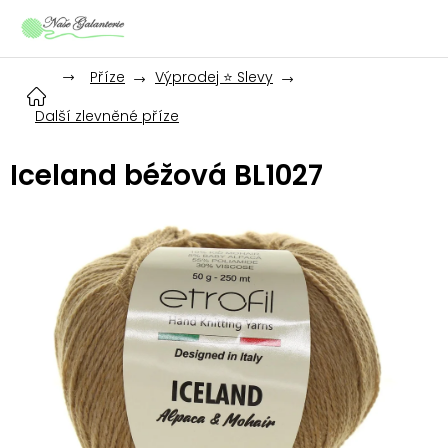
Přejít
na
obsah
Příze
Výprodej ⭐ Slevy
Další zlevněné příze
Iceland béžová BL1027