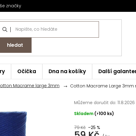
še značky
hledat
ry
Očička
Dna na košíky
Další galante
Cotton Macrame large 3mm
Cotton Macrame Large 3mm 
Můžeme doručit do:
11.8.2026
Skladem
(>100 ks)
79 Kč
–25 %
59 Kč