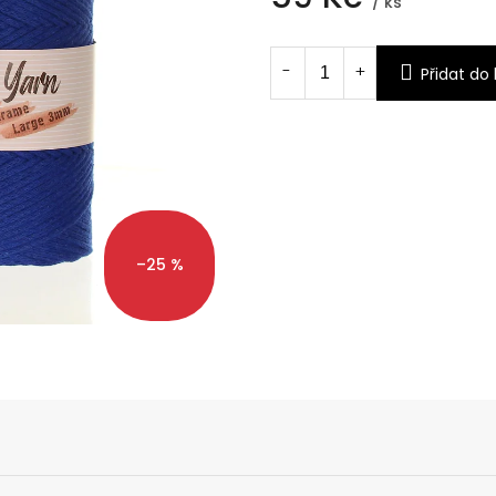
/ ks
Měrná
cena:
Přidat do
–25 %