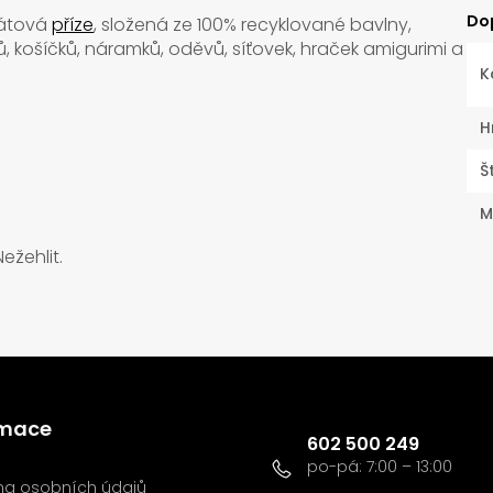
Do
gátová
příze
, složená ze 100% recyklované bavlny,
 košíčků, náramků, oděvů, síťovek, hraček amigurimi a
K
H
Š
M
Nežehlit.
Kontakt
rmace
602 500 249
a osobních údajů