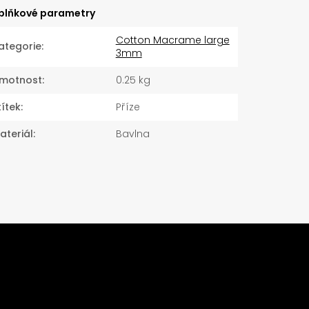
plňkové parametry
Cotton Macrame large
ategorie
:
3mm
motnost
:
0.25 kg
títek
:
Příze
ateriál
:
Bavlna