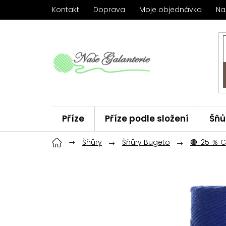
Přejít
Kontakt
Doprava
Moje objednávka
Na
na
obsah
Příze
Příze podle složení
Šňů
Háčky
Šňůry
ChiaoGoo
Šňůry Bugeto
Značky
🔴-25 ％ 