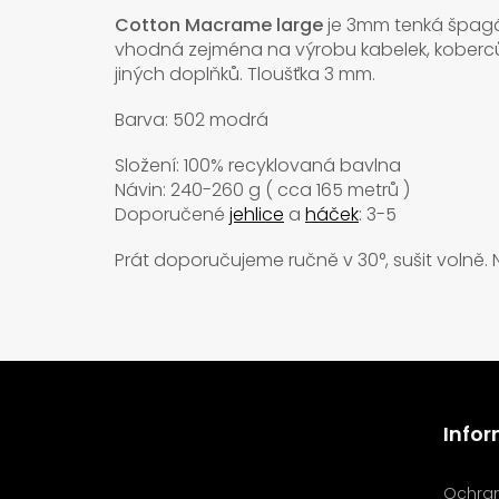
Cotton Macrame large
je 3mm tenká špa
vhodná zejména na výrobu kabelek, koberců,
jiných doplňků. Tloušťka 3 mm.
Barva: 502 modrá
Složení: 100% recyklovaná bavlna
Návin: 240-260 g ( cca 165 metrů )
Doporučené
jehlice
a
háček
: 3-5
Prát doporučujeme ručně v
30°, sušit volně. 
Z
á
Odebírat newsletter
p
Info
a
Vložte svůj e-mail a my vám
t
budeme zasílat informace o
í
nových produktech na našem
Ochran