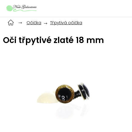
Přejít
na
obsah
Očička
Třpytivá očička
Oči třpytivé zlaté 18 mm