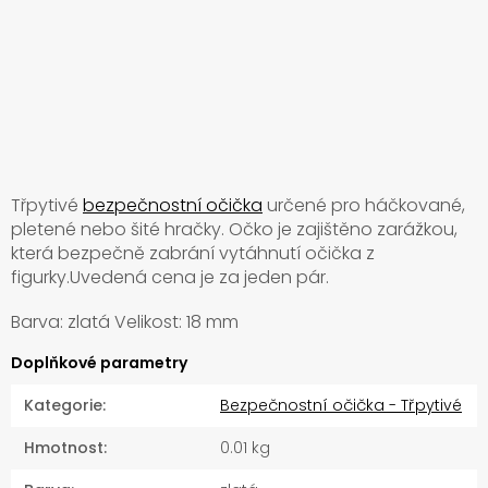
Třpytivé
bezpečnostní očička
určené pro háčkované,
pletené nebo šité hračky. Očko je zajištěno zarážkou,
která bezpečně zabrání vytáhnutí očička z
figurky.Uvedená cena je za jeden pár.
Barva: zlatá Velikost: 18 mm
Doplňkové parametry
Kategorie
:
Bezpečnostní očička - Třpytivé
Hmotnost
:
0.01 kg