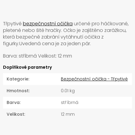
Třpytivé
bezpečnostní očička
určené pro háčkované,
pletené nebo šité hračky. Očko je zajištěno zarážkou,
která bezpečně zabrání vytáhnutí očička z
figurky.Uvedená cena je za jeden pár.
Barva: stříbrná Velikost: 12 mm
Doplňkové parametry
Kategorie
:
Bezpečnostní očička - Třpytivé
Hmotnost
:
0.01 kg
Barva
:
stříbrná
Velikost
:
12 mm