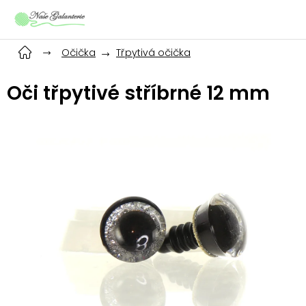
Přejít
na
obsah
Očička
Třpytivá očička
Oči třpytivé stříbrné 12 mm