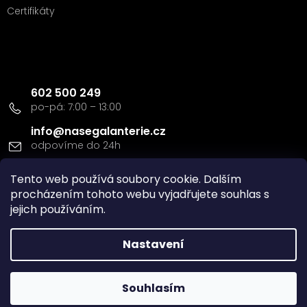
Certifikáty
Kontakt
602 500 249
info
@
nasegalanterie.cz
Tento web používá soubory cookie. Dalším
Doprava a platba
procházením tohoto webu vyjadřujete souhlas s
jejich používáním.
Nastavení
Vytvořil Shoptet
Souhlasím
Copyright 2026
Naše Galanterie s.r.o
. Všechna práva
vyhrazena.