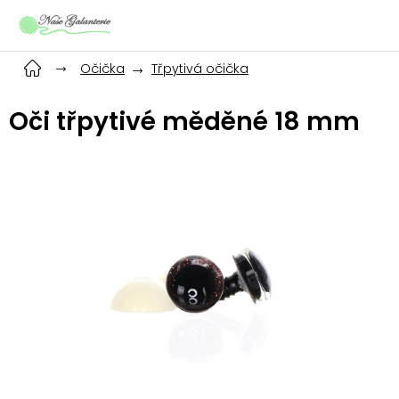
Přejít
na
obsah
Očička
Třpytivá očička
Oči třpytivé měděné 18 mm