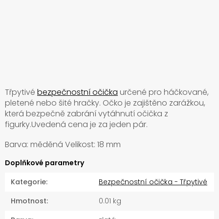
Třpytivé
bezpečnostní očička
určené pro háčkované,
pletené nebo šité hračky. Očko je zajištěno zarážkou,
která bezpečně zabrání vytáhnutí očička z
figurky.Uvedená cena je za jeden pár.
Barva: měděná Velikost: 18 mm
Doplňkové parametry
Kategorie
:
Bezpečnostní očička - Třpytivé
Hmotnost
:
0.01 kg