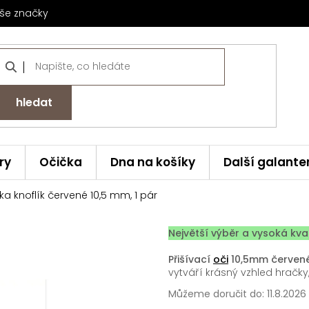
še značky
hledat
ry
Očička
Dna na košíky
Další galante
ka knoflík červené 10,5 mm, 1 pár
Největší výběr a vysoká kvali
Přišívací
oči
10,5mm červené
vytváří krásný vzhled hračky,
Můžeme doručit do:
11.8.2026