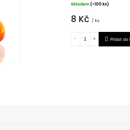
Skladem
(>100 ks)
8 Kč
/ ks
Měrná
cena:
Přidat do