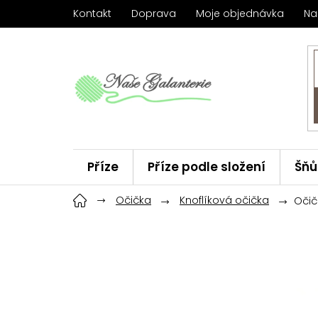
Přejít
Kontakt
Doprava
Moje objednávka
Na
na
obsah
Příze
Příze podle složení
Šňů
Háčky
Očička
ChiaoGoo
Knoflíková očička
Značky
Očič