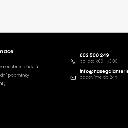
Kontakt
rmace
602 500 249
a osobních údajů
info
@
nasegalanteri
dní podmínky
káty