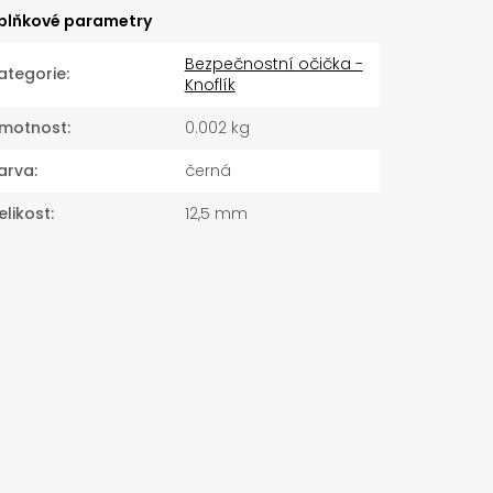
plňkové parametry
Bezpečnostní očička -
ategorie
:
Knoflík
motnost
:
0.002 kg
arva
:
černá
elikost
:
12,5 mm