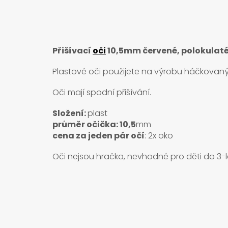
Přišívací
oči
10,5mm červené, polokulaté
Plastové oči použijete na výrobu háčkovaný
Oči mají spodní přišívání.
Složení:
plast
průměr očička: 10,5
mm
cena za jeden pár očí
: 2x oko
Oči nejsou hračka, nevhodné pro děti do 3-le