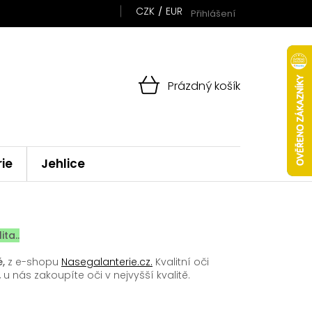
CZK
EUR
Přihlášení
NÁKUPNÍ
Prázdný košík
KOŠÍK
rie
Jehlice
ta..
,
z e-shopu
Nasegalanterie.cz.
Kvalitní oči
 u nás zakoupíte oči v nejvyšší kvalitě.