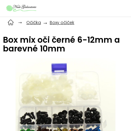
Přejít
na
obsah
Očička
Boxy očiček
Box mix oči černé 6-12mm a
barevné 10mm