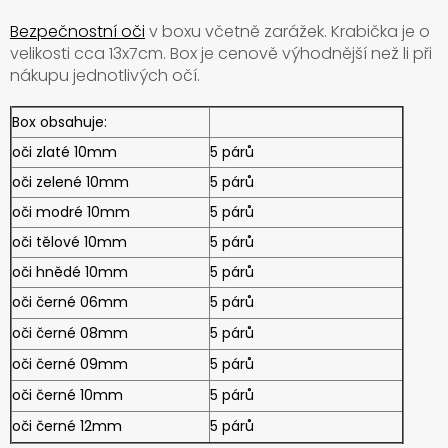
Bezpečnostní oči
v boxu včetně zarážek. Krabička je o
velikosti cca 13x7cm. Box je cenově výhodnější než li při
nákupu jednotlivých očí.
Box obsahuje:
oči zlaté 10mm
5 párů
oči zelené 10mm
5 párů
oči modré 10mm
5 párů
oči tělové 10mm
5 párů
oči hnědé 10mm
5 párů
oči černé 06mm
5 párů
oči černé 08mm
5 párů
oči černé 09mm
5 párů
oči černé 10mm
5 párů
oči černé 12mm
5 párů