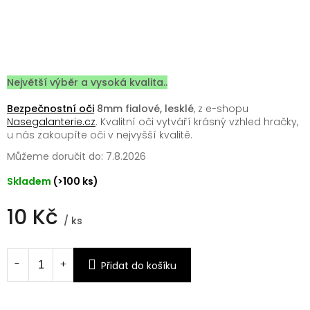
Největší výběr a vysoká kvalita..
Bezpečnostní oči
8mm fialové, lesklé
, z e-shopu
Nasegalanterie.cz
. Kvalitní oči vytváří krásný vzhled hračky,
u nás zakoupíte oči v nejvyšší kvalitě.
Můžeme doručit do:
7.8.2026
Skladem
(>100 ks)
10 Kč
/ ks
Měrná
cena:
Přidat do košíku