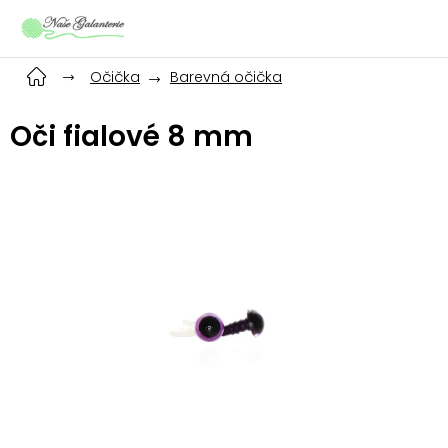
Přejít
na
obsah
Očička
Barevná očička
Oči fialové 8 mm