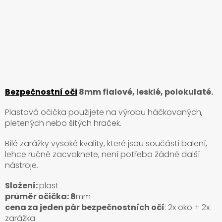
Bezpečnostní oči
8mm fialové, lesklé, polokulaté.
Plastová očička použijete na výrobu háčkovaných,
pletených nebo šitých hraček.
Bílé zarážky vysoké kvality, které jsou součástí balení,
lehce ručně zacvaknete, není potřeba žádné další
nástroje.
Složení:
plast
průměr očička: 8
mm
cena za jeden pár bezpečnostních očí
: 2x oko + 2x
zarážka