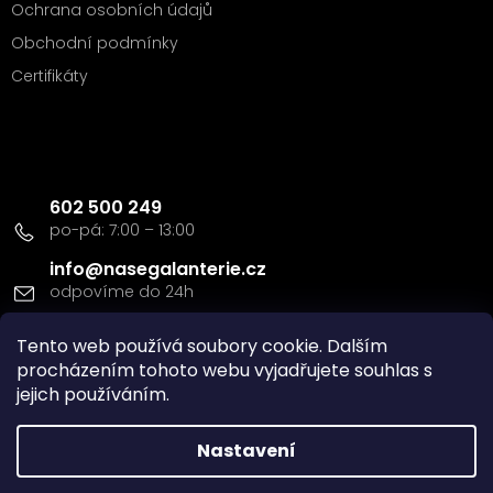
Ochrana osobních údajů
Obchodní podmínky
Certifikáty
Kontakt
602 500 249
info
@
nasegalanterie.cz
Tento web používá soubory cookie. Dalším
Doprava a platba
procházením tohoto webu vyjadřujete souhlas s
jejich používáním.
Nastavení
Vytvořil Shoptet