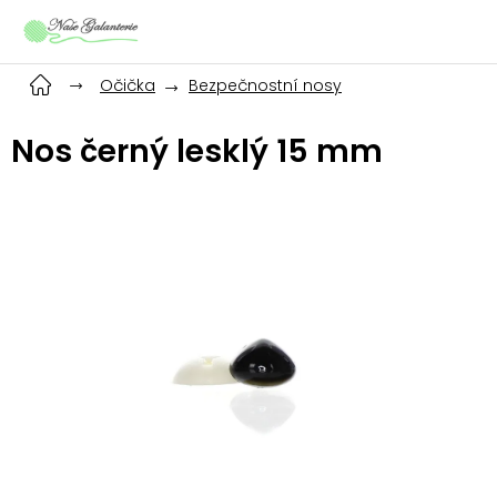
Přejít
na
obsah
Očička
Bezpečnostní nosy
Nos černý lesklý 15 mm