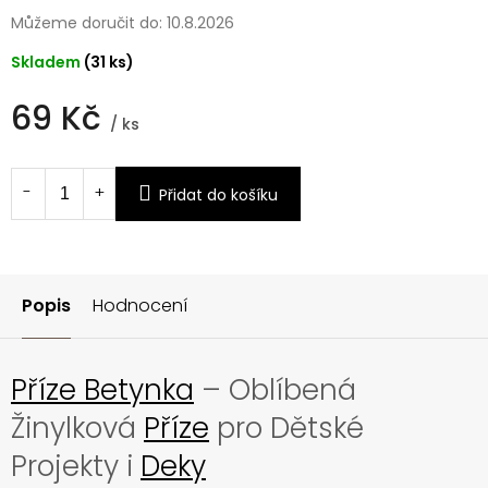
Můžeme doručit do:
10.8.2026
Skladem
(31 ks)
69 Kč
/ ks
Měrná
cena:
Přidat do košíku
Popis
Hodnocení
Příze Betynka
– Oblíbená
Žinylková
Příze
pro Dětské
Projekty i
Deky