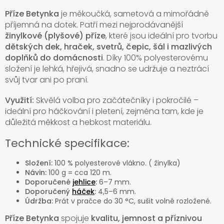
Příze Betynka
je měkoučká, sametová a mimořádně
příjemná na dotek. Patří mezi nejprodávanější
žinylkové (plyšové) příze
, které jsou ideální pro tvorbu
dětských dek, hraček, svetrů, čepic, šál i mazlivých
doplňků do domácnosti
. Díky 100% polyesterovému
složení je lehká, hřejivá, snadno se udržuje a neztrácí
svůj tvar ani po praní.
Využití:
Skvělá volba pro začátečníky i pokročilé –
ideální pro háčkování i pletení, zejména tam, kde je
důležitá měkkost a hebkost materiálu.
Technické specifikace:
Složení:
100 % polyesterové vlákno. ( žinylka)
Návin:
100 g = cca 120 m.
Doporučené
jehlice
:
6–7 mm.
Doporučený
háček
:
4,5–6 mm.
Údržba:
Prát v pračce do 30 °C, sušit volně rozložené.
Příze Betynka
spojuje
kvalitu, jemnost a příznivou