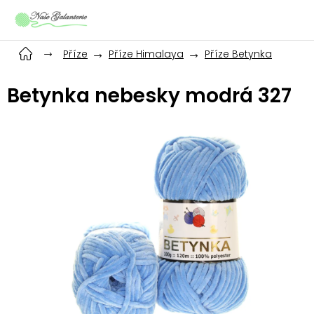
Přejít
na
obsah
Příze
Příze Himalaya
Příze Betynka
Betynka nebesky modrá 327