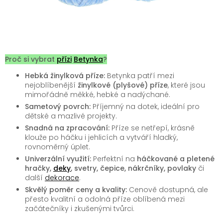
Proč si vybrat
přízi
Betynka
?
Hebká žinylková příze:
Betynka patří mezi
nejoblíbenější
žinylkové (plyšové) příze
, které jsou
mimořádně měkké, hebké a nadýchané.
Sametový povrch:
Příjemný na dotek, ideální pro
dětské a mazlivé projekty.
Snadná na zpracování:
Příze se netřepí, krásně
klouže po háčku i jehlicích a vytváří hladký,
rovnoměrný úplet.
Univerzální využití:
Perfektní na
háčkované a pletené
hračky,
deky
, svetry, čepice, nákrčníky, povlaky
či
další
dekorace
.
Skvělý poměr ceny a kvality:
Cenově dostupná, ale
přesto kvalitní a odolná příze oblíbená mezi
začátečníky i zkušenými tvůrci.