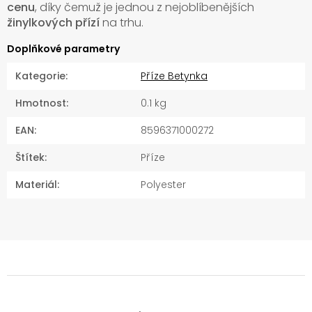
cenu
, díky čemuž je jednou z nejoblíbenějších
žinylkových přízí
na trhu.
Doplňkové parametry
Kategorie
:
Příze Betynka
Hmotnost
:
0.1 kg
EAN
:
8596371000272
Štítek
:
Příze
Materiál
:
Polyester