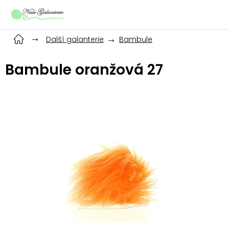
Přejít
na
obsah
Další galanterie
Bambule
Bambule oranžová 27