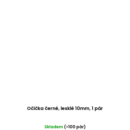
Očička černé, lesklé 10mm, 1 pár
Průměrné
Skladem
(>100 pár)