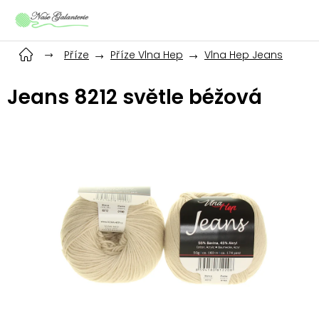
Přejít
na
obsah
Příze
Příze Vlna Hep
Vlna Hep Jeans
Jeans 8212 světle béžová