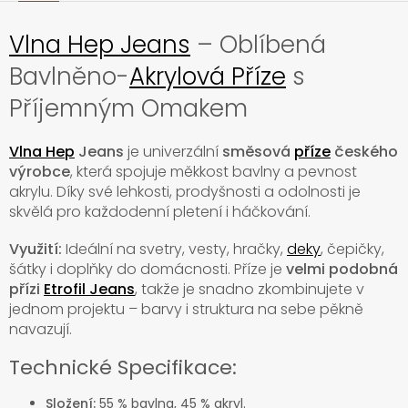
Vlna Hep Jeans
– Oblíbená
Bavlněno-
Akrylová Příze
s
Příjemným Omakem
Vlna Hep
Jeans
je univerzální
směsová
příze
českého
výrobce
, která spojuje měkkost bavlny a pevnost
akrylu. Díky své lehkosti, prodyšnosti a odolnosti je
skvělá pro každodenní pletení i háčkování.
Využití:
Ideální na svetry, vesty, hračky,
deky
, čepičky,
šátky i doplňky do domácnosti. Příze je
velmi podobná
přízi
Etrofil Jeans
, takže je snadno zkombinujete v
jednom projektu – barvy i struktura na sebe pěkně
navazují.
Technické Specifikace:
Složení:
55 % bavlna, 45 % akryl.