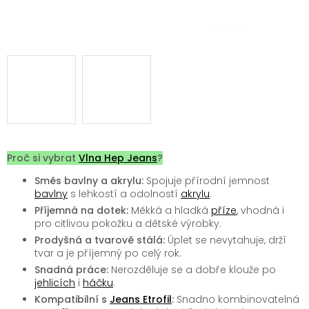
Proč si vybrat
Vlna Hep Jeans
?
Směs bavlny a akrylu:
Spojuje přírodní jemnost
bavlny
s lehkostí a odolností
akrylu
.
Příjemná na dotek:
Měkká a hladká
příze
, vhodná i
pro citlivou pokožku a dětské výrobky.
Prodyšná a tvarově stálá:
Úplet se nevytahuje, drží
tvar a je příjemný po celý rok.
Snadná práce:
Nerozděluje se a dobře klouže po
jehlicích
i
háčku
.
Kompatibilní s
Jeans Etrofil
:
Snadno kombinovatelná