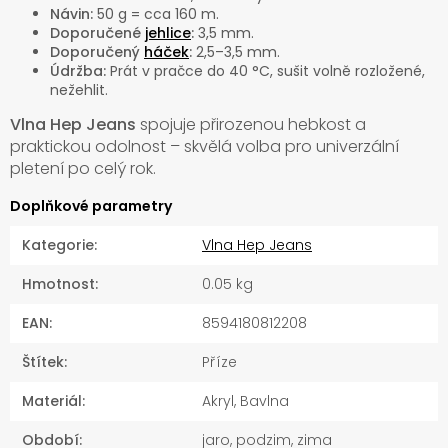
Návin:
50 g = cca 160 m.
Doporučené
jehlice
:
3,5 mm.
Doporučený
háček
:
2,5–3,5 mm.
Údržba:
Prát v pračce do 40 °C, sušit volně rozložené,
nežehlit.
Vlna Hep Jeans
spojuje přirozenou hebkost a
praktickou odolnost – skvělá volba pro univerzální
pletení po celý rok.
Doplňkové parametry
Kategorie
:
Vlna Hep Jeans
Hmotnost
:
0.05 kg
EAN
:
8594180812208
Štítek
:
Příze
Materiál
:
Akryl, Bavlna
Období
:
jaro, podzim, zima