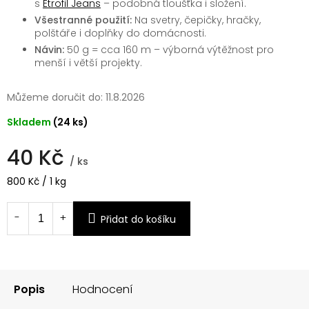
s
Etrofil Jeans
– podobná tloušťka i složení.
Všestranné použití:
Na svetry, čepičky, hračky,
polštáře i doplňky do domácnosti.
Návin:
50 g = cca 160 m – výborná výtěžnost pro
menší i větší projekty.
Můžeme doručit do:
11.8.2026
Skladem
(24 ks)
40 Kč
/ ks
Měrná
800 Kč / 1 kg
cena:
Přidat do košíku
Popis
Hodnocení