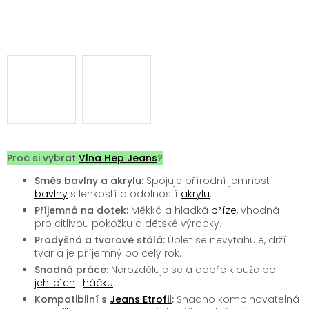
Proč si vybrat
Vlna Hep Jeans
?
Směs bavlny a akrylu:
Spojuje přírodní jemnost
bavlny
s lehkostí a odolností
akrylu
.
Příjemná na dotek:
Měkká a hladká
příze
, vhodná i
pro citlivou pokožku a dětské výrobky.
Prodyšná a tvarově stálá:
Úplet se nevytahuje, drží
tvar a je příjemný po celý rok.
Snadná práce:
Nerozděluje se a dobře klouže po
jehlicích
i
háčku
.
Kompatibilní s
Jeans Etrofil
:
Snadno kombinovatelná