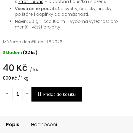
s
Etrofil Jeans
– podobná tloušťka i složení.
Všestranné použití:
Na svetry, čepičky, hračky,
polštáře i doplňky do domácnosti.
Návin:
50 g = cca 160 m – výborná výtěžnost pro
menší i větší projekty.
Můžeme doručit do:
11.8.2026
Skladem
(22 ks)
40 Kč
/ ks
Měrná
800 Kč / 1 kg
cena:
Přidat do košíku
Popis
Hodnocení