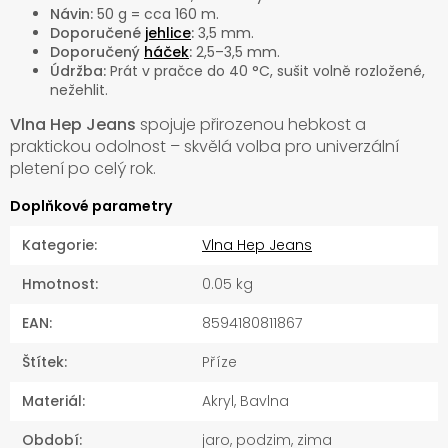
Návin:
50 g = cca 160 m.
Doporučené
jehlice
:
3,5 mm.
Doporučený
háček
:
2,5–3,5 mm.
Údržba:
Prát v pračce do 40 °C, sušit volně rozložené,
nežehlit.
Vlna Hep Jeans
spojuje přirozenou hebkost a
praktickou odolnost – skvělá volba pro univerzální
pletení po celý rok.
Doplňkové parametry
Kategorie
:
Vlna Hep Jeans
Hmotnost
:
0.05 kg
EAN
:
8594180811867
Štítek
:
Příze
Materiál
:
Akryl, Bavlna
Období
:
jaro, podzim, zima