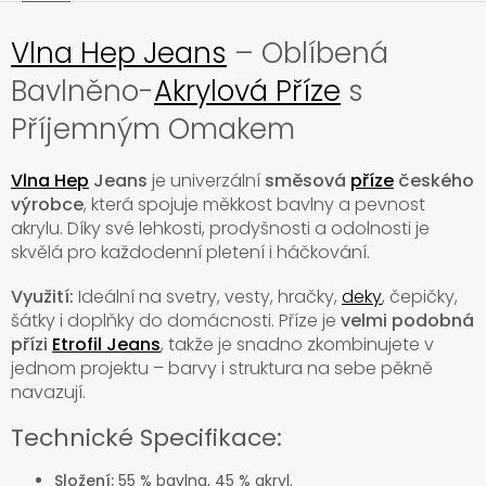
Vlna Hep Jeans
– Oblíbená
Bavlněno-
Akrylová Příze
s
Příjemným Omakem
Vlna Hep
Jeans
je univerzální
směsová
příze
českého
výrobce
, která spojuje měkkost bavlny a pevnost
akrylu. Díky své lehkosti, prodyšnosti a odolnosti je
skvělá pro každodenní pletení i háčkování.
Využití:
Ideální na svetry, vesty, hračky,
deky
, čepičky,
šátky i doplňky do domácnosti. Příze je
velmi podobná
přízi
Etrofil Jeans
, takže je snadno zkombinujete v
jednom projektu – barvy i struktura na sebe pěkně
navazují.
Technické Specifikace:
Složení:
55 % bavlna, 45 % akryl.