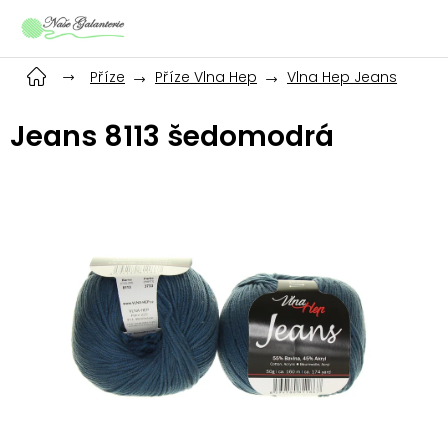
Přejít
na
obsah
Příze
Příze Vlna Hep
Vlna Hep Jeans
Jeans 8113 šedomodrá