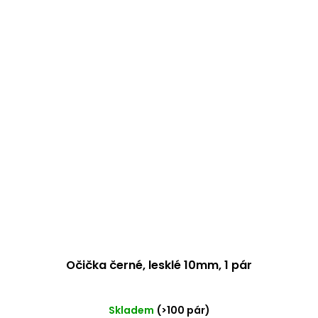
Očička černé, lesklé 10mm, 1 pár
Průměrné
Skladem
(>100 pár)