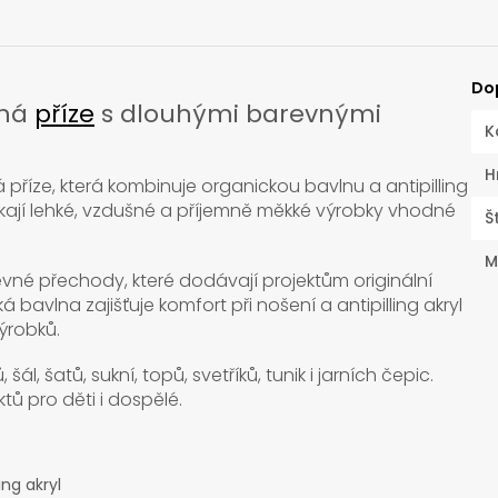
Do
vná
příze
s dlouhými barevnými
K
H
příze, která kombinuje organickou bavlnu a antipilling
ikají lehké, vzdušné a příjemně měkké výrobky vhodné
Š
M
evné přechody, které dodávají projektům originální
 bavlna zajišťuje komfort při nošení a antipilling akryl
ýrobků.
šál, šatů, sukní, topů, svetříků, tunik i jarních čepic.
tů pro děti i dospělé.
ing akryl