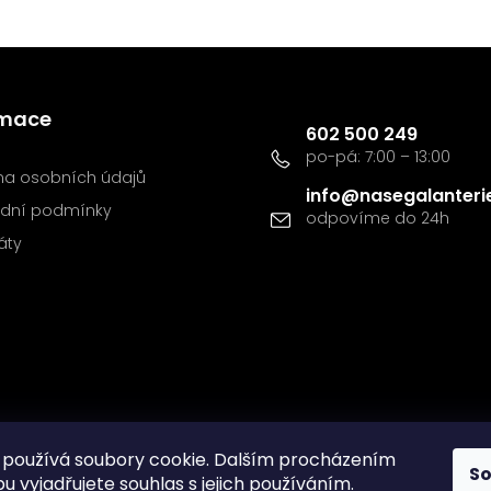
Kontakt
rmace
602 500 249
a osobních údajů
info
@
nasegalanteri
dní podmínky
káty
používá soubory cookie. Dalším procházením
S
 vyjadřujete souhlas s jejich používáním.