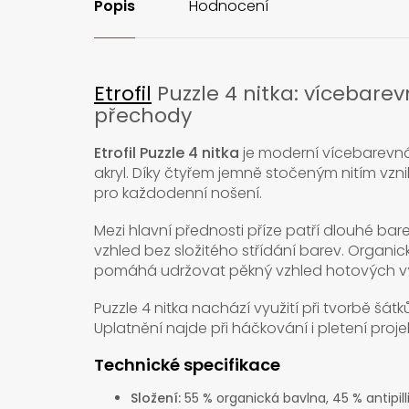
Popis
Hodnocení
Etrofil
Puzzle 4 nitka: vícebare
přechody
Etrofil Puzzle 4 nitka
je moderní vícebarevná 
akryl. Díky čtyřem jemně stočeným nitím vzn
pro každodenní nošení.
Mezi hlavní přednosti příze patří dlouhé bar
vzhled bez složitého střídání barev. Organická
pomáhá udržovat pěkný vzhled hotových v
Puzzle 4 nitka nachází využití při tvorbě šátků, 
Uplatnění najde při háčkování i pletení projek
Technické specifikace
Složení:
55 % organická bavlna, 45 % antipill