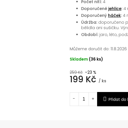
Počet nití:
4
Doporučené
jehlice
:
4
Doporučený
háček
:
4
Údržba:
doporučeno pr
bělidla ani sušičku. Vý
Období:
jaro, léto, po
Můžeme doručit do:
11.8.2026
Skladem
(36 ks)
259 Kč
–23 %
199 Kč
/ ks
Měrná
cena:
Přidat do