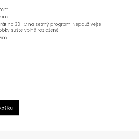
 mm
 mm
át na 30 °C na šetrný program. Nepoužívejte
robky sušte volně rozložené.
dzim
 košíku