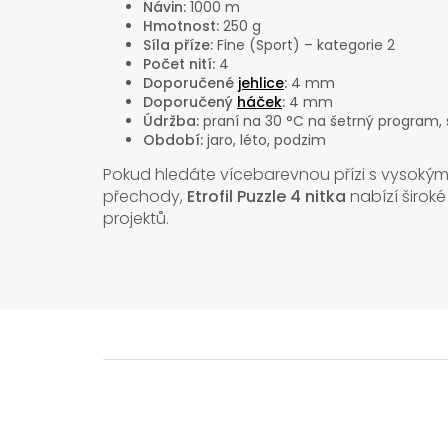
Návin:
1000 m
Hmotnost:
250 g
Síla příze:
Fine (Sport) – kategorie 2
Počet nití:
4
Doporučené
jehlice
:
4 mm
Doporučený
háček
:
4 mm
Údržba:
praní na 30 °C na šetrný program, 
Období:
jaro, léto, podzim
Pokud hledáte vícebarevnou přízi s vysok
přechody,
Etrofil Puzzle 4 nitka
nabízí široké
projektů.