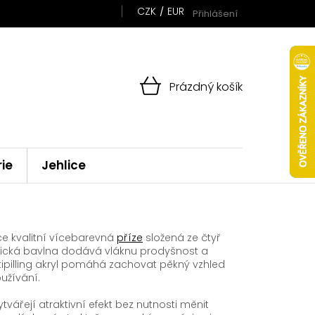
CZK
EUR
Přihlášení
NÁKUPNÍ
Prázdný košík
KOŠÍK
rie
Jehlice
ce kvalitní vícebarevná
příze
složená ze čtyř
nická bavlna dodává vláknu prodyšnost a
ipilling akryl pomáhá zachovat pěkný vzhled
užívání.
ářejí atraktivní efekt bez nutnosti měnit