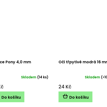
ice Pony 4,0 mm
Oči třpytivé modrá 16 
Skladem
(14 ks)
Skladem
(>1
Kč
24 Kč
Do košíku
Do košíku