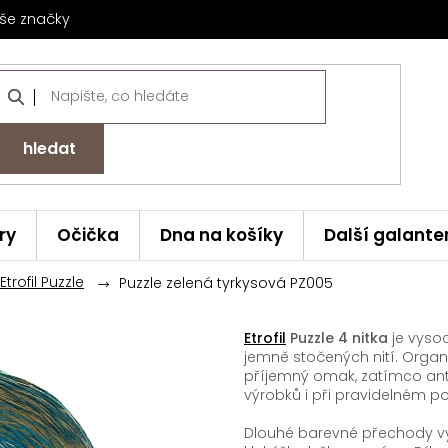
še značky
hledat
ry
Očička
Dna na košíky
Další galante
trofil Puzzle
Puzzle zelená tyrkysová PZ005
Etrofil
Puzzle 4 nitka
je vyso
jemně stočených nití. Orga
příjemný omak, zatímco ant
výrobků i při pravidelném po
Dlouhé barevné přechody vytv