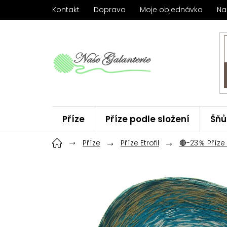
Přejít
Kontakt
Doprava
Moje objednávka
Na
na
obsah
Příze
Příze podle složení
Šňů
Háčky
Příze
ChiaoGoo
Příze Etrofil
Značky
🔴-23％ Příze E