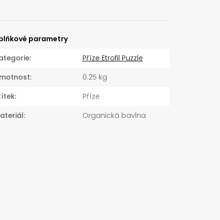
plňkové parametry
ategorie
:
Příze Etrofil Puzzle
motnost
:
0.25 kg
títek
:
Příze
ateriál
:
Organická bavlna