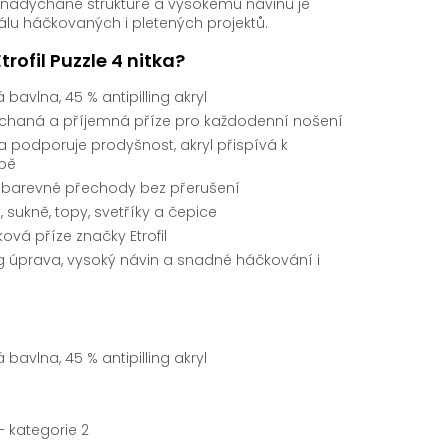
 nadýchané struktuře a vysokému návinu je
álu háčkovaných i pletených projektů.
Etrofil Puzzle 4 nitka?
bavlna, 45 % antipilling akryl
haná a příjemná příze pro každodenní nošení
 podporuje prodyšnost, akryl přispívá k
žbě
 barevné přechody bez přerušení
y, sukně, topy, svetříky a čepice
ková příze značky Etrofil
ng úprava, vysoký návin a snadné háčkování i
bavlna, 45 % antipilling akryl
– kategorie 2