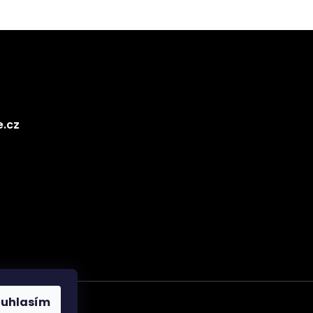
e.cz
ouhlasím