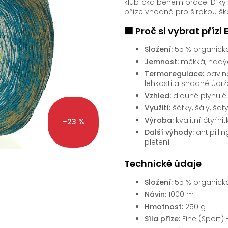
klubíčka během práce. Díky
příze vhodná pro širokou šk
🟩 Proč si vybrat přízi 
Složení:
55 % organická 
Jemnost:
měkká, nadýc
Termoregulace:
bavlna
lehkosti a snadné údr
Vzhled:
dlouhé plynulé
Využití:
šátky, šály, šat
Výroba:
kvalitní čtyřnit
–23 %
Další výhody:
antipilli
pletení
Technické údaje
Složení:
55 % organická 
Návin:
1000 m
Hmotnost:
250 g
Síla příze:
Fine (Sport) 