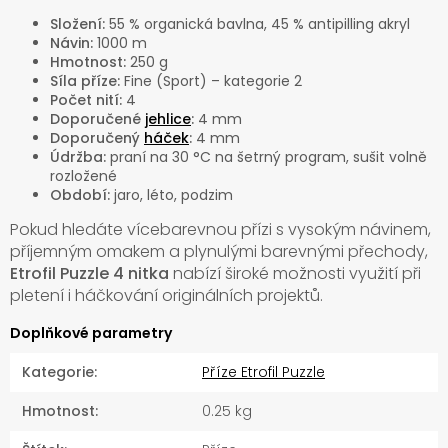
Složení:
55 % organická bavlna, 45 % antipilling akryl
Návin:
1000 m
Hmotnost:
250 g
Síla příze:
Fine (Sport) – kategorie 2
Počet nití:
4
Doporučené
jehlice
:
4 mm
Doporučený
háček
:
4 mm
Údržba:
praní na 30 °C na šetrný program, sušit volně
rozložené
Období:
jaro, léto, podzim
Pokud hledáte vícebarevnou přízi s vysokým návinem,
příjemným omakem a plynulými barevnými přechody,
Etrofil Puzzle 4 nitka
nabízí široké možnosti využití při
pletení i háčkování originálních projektů.
Doplňkové parametry
Kategorie
:
Příze Etrofil Puzzle
Hmotnost
:
0.25 kg