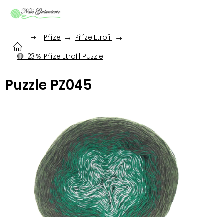
Přejít
na
obsah
Příze
Příze Etrofil
🔴-23％ Příze Etrofil Puzzle
Puzzle PZ045