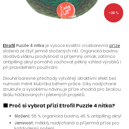
–38 %
Etrofil
Puzzle 4 nitka
je vysoce kvalitní vícebarevná
příze
složená ze čtyř jemně stočených nití. Organická bavlna
dodává vláknu prodyšnost a příjemný omak, zatímco
antipilling akryl pomáhá zachovat pěkný vzhled výrobků i
při pravidelném používání.
Dlouhé barevné přechody vytvářejí atraktivní efekt bez
nutnosti měnit klubíčka během práce. Díky nadýchané
struktuře a vysokému návinu je příze vhodná pro širokou
škálu háčkovaných i pletených projektů.
🟩 Proč si vybrat přízi Etrofil Puzzle 4 nitka?
Složení:
55 % organická bavlna, 45 % antipilling akryl
Jemnost:
měkká, nadýchaná a příjemná příze pro
každodenní nošení