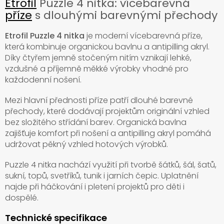
Etrofil
Puzzle 4 nitka: vícebarevná
příze
s dlouhými barevnými přechody
Etrofil Puzzle 4 nitka
je moderní vícebarevná příze,
která kombinuje organickou bavlnu a antipilling akryl.
Díky čtyřem jemně stočeným nitím vznikají lehké,
vzdušné a příjemně měkké výrobky vhodné pro
každodenní nošení.
Mezi hlavní přednosti příze patří dlouhé barevné
přechody, které dodávají projektům originální vzhled
bez složitého střídání barev. Organická bavlna
zajišťuje komfort při nošení a antipilling akryl pomáhá
udržovat pěkný vzhled hotových výrobků.
Puzzle 4 nitka nachází využití při tvorbě šátků, šál, šatů,
sukní, topů, svetříků, tunik i jarních čepic. Uplatnění
najde při háčkování i pletení projektů pro děti i
dospělé.
Technické specifikace