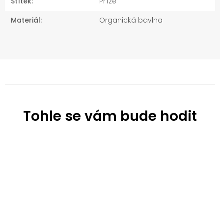
Štítek
:
Příze
Materiál
:
Organická bavlna