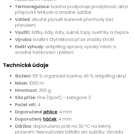
Termoregulace:
bavlna podporuje prodyšnost, akryl
přispívá k lehkosti a snadné údržbě
Vzhled:
dlouhé plynulé barevné přechody bez
přerušení
Využití:
šátky, šály, šaty, sukně, topy, svetříky a čepice
Výroba:
kvalitní čtyřnitková příze značky Etrofil
Další výhody:
antipilling úprava, vysoký návin a
snadné háčkování i pletení
Technické údaje
Složení:
55 % organická bavlna, 45 % antipilling akryl
Návin:
1000 m
Hmotnost:
250 g
Síla příze:
Fine (Sport) – kategorie 2
Počet nití:
4
Doporučené
jehlice
:
4 mm
Doporučený
háček
:
4 mm
Údržba:
doporučeno prát na 30 °C na šetrný
program. Nepoužívejte bělidla ani sušičku. Výrobky