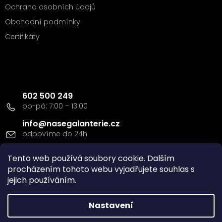
Ochrana osobních údajů
Obchodní podmínky
Certifikáty
Kontakt
602 500 249
info
@
nasegalanterie.cz
Tento web používá soubory cookie. Dalším
Doprava a platba
procházením tohoto webu vyjadřujete souhlas s
jejich používáním.
Nastavení
Vytvořil Shoptet