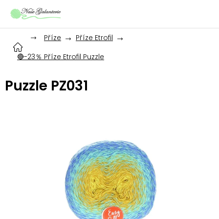
Přejít
na
obsah
Příze
Příze Etrofil
🔴-23％ Příze Etrofil Puzzle
Puzzle PZ031