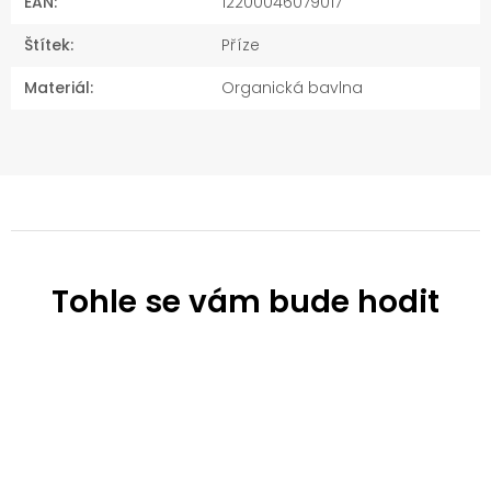
EAN
:
12200046079017
Štítek
:
Příze
Materiál
:
Organická bavlna