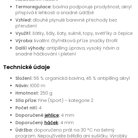
Termoregulace:
bavlna podporuje prodyšnost, akryl
přispívá k lehkosti a snadné údržbě
Vzhled:
dlouhé plynulé barevné přechody bez
přerušení
Využití:
šátky, šály, šaty, sukně, topy, svetříky a čepice
Výroba:
kvalitní čtyřnitková příze značky Etrofil
Další výhody:
antipilling úprava, vysoký návin a
snadné háčkování i pletení
Technické údaje
Složení:
55 % organická bavlna, 45 % antipilling akryl
Návin:
1000 m
Hmotnost:
250 g
Síla příze:
Fine (Sport) – kategorie 2
Počet nití:
4
Doporučené
jehlice
:
4 mm
Doporučený
háček
:
4 mm
Údržba:
doporučeno prát na 30 °C na šetrný
program. Nepoužívejte bělidla ani sušičku. Výrobky