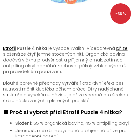
–38 %
Etrofil
Puzzle 4 nitka
je vysoce kvalitní vícebarevná
příze
složená ze čtyř jemně stočených nití. Organická bavlna
dodává vláknu prodyšnost a příjemný omak, zatímco
antipilling akryl pomáhá zachovat pěkný vzhled výrobků i
při pravidelném používání.
Dlouhé barevné přechody vytvářejí atraktivní efekt bez
nutnosti měnit klubíčka během práce. Díky nadýchané
struktuře a vysokému návinu je příze vhodná pro širokou
škálu háčkovaných i pletených projektů.
🟩 Proč si vybrat přízi Etrofil Puzzle 4 nitka?
Složení:
55 % organická bavlna, 45 % antipilling akryl
Jemnost:
měkká, nadýchaná a příjemná příze pro
každodenní nošení