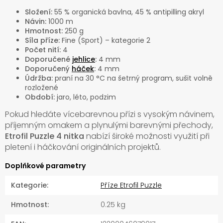
Složení:
55 % organická bavlna, 45 % antipilling akryl
Návin:
1000 m
Hmotnost:
250 g
Síla příze:
Fine (Sport) – kategorie 2
Počet nití:
4
Doporučené
jehlice
:
4 mm
Doporučený
háček
:
4 mm
Údržba:
praní na 30 °C na šetrný program, sušit volně
rozložené
Období:
jaro, léto, podzim
Pokud hledáte vícebarevnou přízi s vysokým návinem,
příjemným omakem a plynulými barevnými přechody,
Etrofil Puzzle 4 nitka
nabízí široké možnosti využití při
pletení i háčkování originálních projektů.
Doplňkové parametry
Kategorie
:
Příze Etrofil Puzzle
Hmotnost
:
0.25 kg