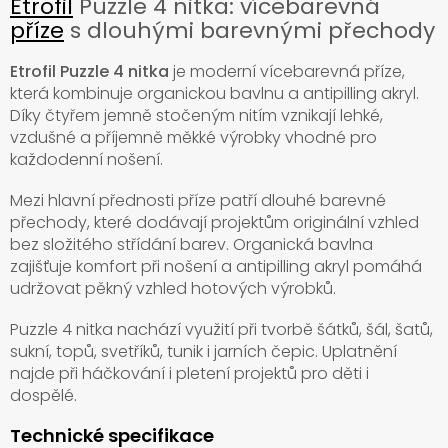
Etrofil
Puzzle 4 nitka: vícebarevná
příze
s dlouhými barevnými přechody
Etrofil Puzzle 4 nitka
je moderní vícebarevná příze,
která kombinuje organickou bavlnu a antipilling akryl.
Díky čtyřem jemně stočeným nitím vznikají lehké,
vzdušné a příjemně měkké výrobky vhodné pro
každodenní nošení.
Mezi hlavní přednosti příze patří dlouhé barevné
přechody, které dodávají projektům originální vzhled
bez složitého střídání barev. Organická bavlna
zajišťuje komfort při nošení a antipilling akryl pomáhá
udržovat pěkný vzhled hotových výrobků.
Puzzle 4 nitka nachází využití při tvorbě šátků, šál, šatů,
sukní, topů, svetříků, tunik i jarních čepic. Uplatnění
najde při háčkování i pletení projektů pro děti i
dospělé.
Technické specifikace