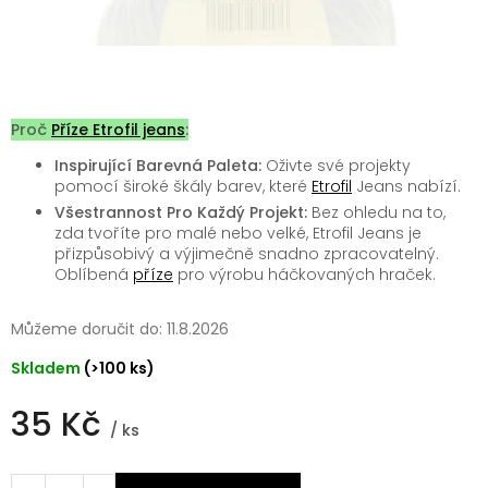
Proč
Příze Etrofil jeans
:
Inspirující Barevná Paleta:
Oživte své projekty
pomocí široké škály barev, které
Etrofil
Jeans nabízí.
Všestrannost Pro Každý Projekt:
Bez ohledu na to,
zda tvoříte pro malé nebo velké, Etrofil Jeans je
přizpůsobivý a výjimečně snadno zpracovatelný.
Oblíbená
příze
pro výrobu háčkovaných hraček.
Můžeme doručit do:
11.8.2026
Skladem
(>100 ks)
35 Kč
/ ks
Měrná
cena: