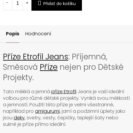
Přidat do košíku
Popis
Hodnocení
Příze Etrofil Jeans
: Příjemná,
Směsová
Příze
nejen pro Dětské
Projekty.
Tato měkká a jemná
příze Etrofil
Jeans je vaší ideální
volbou pro různé dětské projekty. Vyniká svou měkkostí
a jemností. Použití této příze je velmi všestranné,
například pro
amigurumi
, jarní a podzimní úplety jako
jsou
deky
, svetry, vesty, čepičky, teplejší šaty nebo
sukně je příze přímo ideální.