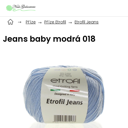
Přejít
na
obsah
Příze
Příze Etrofil
Etrofil Jeans
Jeans baby modrá 018