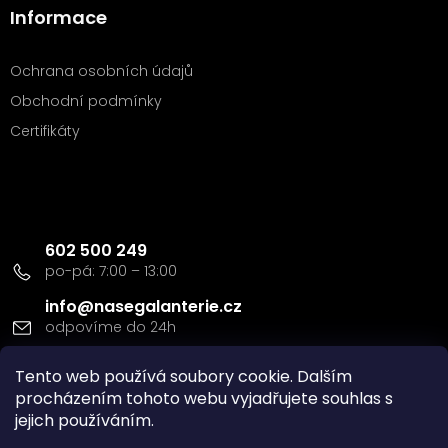
Informace
Ochrana osobních údajů
Obchodní podmínky
Certifikáty
Kontakt
602 500 249
info
@
nasegalanterie.cz
Doprava a platba
Tento web používá soubory cookie. Dalším
procházením tohoto webu vyjadřujete souhlas s
jejich používáním.