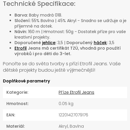
Technické Specifikace:
Barva:
Baby modrá 018.
Složení:
55% Bavlna | 45% Akryl - Snadno se udržuje a je
příjemné na dotek.
Návin:
160 m | Hmotnost: 50g - Dostatek příze pro vaše
kreativní projekty.
Doporučené
jehlice
:
3,5 |
Doporučený
háček
:
3,5
Etrofil
Jeans má certifikát TZÚ, vhodná pro použití
výrobků i pro děti do 3-let.
Ponořte se do světa tvorby s přízí Etrofil Jeans. Vaše
dětské projekty budou ještě výjimečnější!
Doplňkové parametry
Kategorie
:
Příze Etrofil Jeans
Hmotnost
:
0.05 kg
EAN
:
12201427079176
Materiál
:
Akryl, Bavlna