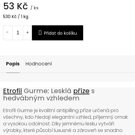
53 Kč
/ ks
Měrná
530 Kč / 1 kg
cena:
Přidat do košíku
Popis
Hodnocení
Etrofil
Gurme: Lesklá
příze
s
hedvábným vzhledem
Etrofil Gurme je kvalitní antipilling příze určená pro
všechny, kdo hledají elegantní vzhled, příjemný omak
a vysokou odolnost. Díky jemnému lesku vytváří
výrobky, které působí luxusně a zároveň se snadno