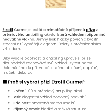
Etrofil
Gurme je lesklá a mimořádně příjemná
příze
z
prémiového antipilling akrylu, která vzhledem připomíná
hedvábné vlákno.
Jemný lesk, hladký povrch a kvalitní
stočení nití vytvářejí elegantní úplety s profesionálním
vzhledem.
Díky vysoké odolnosti a antipilling úpravě si příze
dlouhodobě zachovává svůj vzhled i sytost barev.
Uplatnění najde při tvorbě lehkého oblečení, doplňků,
hraček i dekorací.
🟩 Proč si vybrat přízi Etrofil Gurme?
Složení:
100 % prémiový antipilling akryl
Lesk:
elegantní vzhled podobný hedvábí
Odolnost:
omezená tvorba žmolků
Příjemný omak:
hladká a měkká struktura