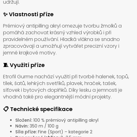
udržují.
✨ Vlastnosti příze
Prémiový antipilling akryl omezuje tvorbu žmolků a
pomáhá zachovat krásný vzhled výrobků i při
pravidelném používání. Hladká vlákna se snadno
zpracovávají a umožňují vytvářet precizní vzory i
jemné krajkové motivy.
🧵 Využití příze
Etrofil Gurme nachází využití při tvorbě halenek, topů,
tílek, šatů, lehkých svetříků, plavek, hraček, tašek,
síťovek i bytových doplňků. Díky lesku a jemnosti je
vhodná také pro elegantnější módní projekty.
📋 Technické specifikace
Složení:
100 % prémiový antipilling akryl
Návin:
350 m / 100 g
Síla příze:
Fine (Sport) – kategorie 2