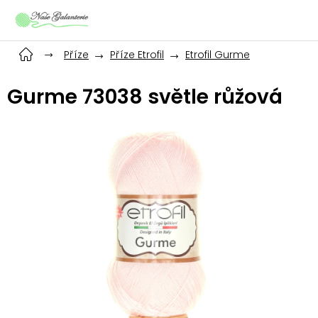
Přejít
na
obsah
Příze
Příze Etrofil
Etrofil Gurme
Gurme 73038 světle růžová