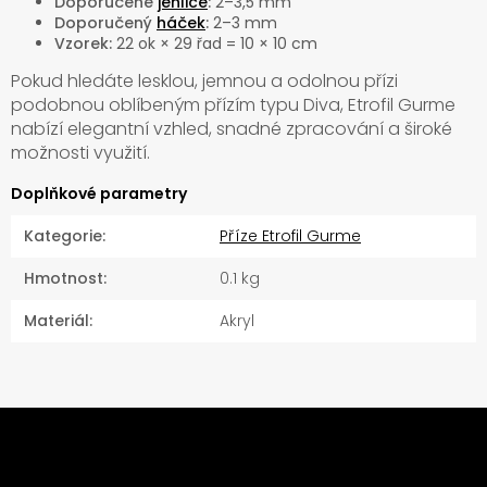
Doporučené
jehlice
:
2–3,5 mm
Doporučený
háček
:
2–3 mm
Vzorek:
22 ok × 29 řad = 10 × 10 cm
Pokud hledáte lesklou, jemnou a odolnou přízi
podobnou oblíbeným přízím typu Diva, Etrofil Gurme
nabízí elegantní vzhled, snadné zpracování a široké
možnosti využití.
Doplňkové parametry
Kategorie
:
Příze Etrofil Gurme
Hmotnost
:
0.1 kg
Materiál
:
Akryl
Z
á
Odebírat newsletter
p