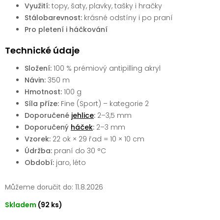
Využití:
topy, šaty, plavky, tašky i hračky
Stálobarevnost:
krásné odstíny i po praní
Pro pletení i háčkování
Technické údaje
Složení:
100 % prémiový antipilling akryl
Návin:
350 m
Hmotnost:
100 g
Síla příze:
Fine (Sport) – kategorie 2
Doporučené
jehlice
:
2–3,5 mm
Doporučený
háček
:
2–3 mm
Vzorek:
22 ok × 29 řad = 10 × 10 cm
Údržba:
praní do 30 °C
Období:
jaro, léto
Můžeme doručit do:
11.8.2026
Skladem
(92 ks)