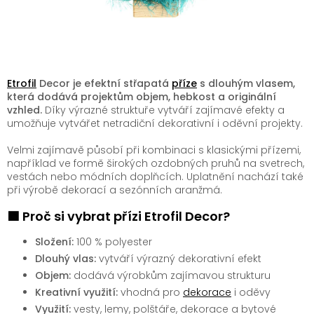
Etrofil
Decor je efektní střapatá
příze
s dlouhým vlasem,
která dodává projektům objem, hebkost a originální
vzhled.
Díky výrazné struktuře vytváří zajímavé efekty a
umožňuje vytvářet netradiční dekorativní i oděvní projekty.
Velmi zajímavě působí při kombinaci s klasickými přízemi,
například ve formě širokých ozdobných pruhů na svetrech,
vestách nebo módních doplňcích. Uplatnění nachází také
při výrobě dekorací a sezónních aranžmá.
🟩 Proč si vybrat přízi Etrofil Decor?
Složení:
100 % polyester
Dlouhý vlas:
vytváří výrazný dekorativní efekt
Objem:
dodává výrobkům zajímavou strukturu
Kreativní využití:
vhodná pro
dekorace
i oděvy
Využití:
vesty, lemy, polštáře, dekorace a bytové