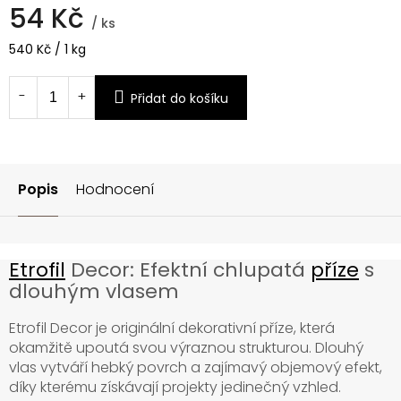
54 Kč
/ ks
Měrná
540 Kč / 1 kg
cena:
Přidat do košíku
Popis
Hodnocení
Etrofil
Decor: Efektní chlupatá
příze
s
dlouhým vlasem
Etrofil Decor je originální dekorativní příze, která
okamžitě upoutá svou výraznou strukturou. Dlouhý
vlas vytváří hebký povrch a zajímavý objemový efekt,
díky kterému získávají projekty jedinečný vzhled.