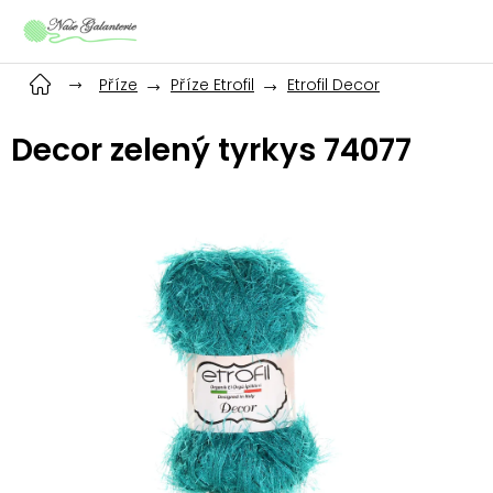
Přejít
na
obsah
Příze
Příze Etrofil
Etrofil Decor
Decor zelený tyrkys 74077