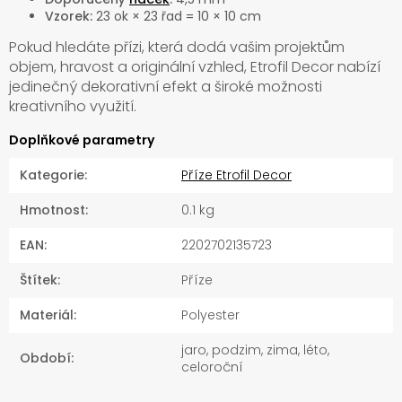
Vzorek:
23 ok × 23 řad = 10 × 10 cm
Pokud hledáte přízi, která dodá vašim projektům
objem, hravost a originální vzhled, Etrofil Decor nabízí
jedinečný dekorativní efekt a široké možnosti
kreativního využití.
Doplňkové parametry
Kategorie
:
Příze Etrofil Decor
Hmotnost
:
0.1 kg
EAN
:
2202702135723
Štítek
:
Příze
Materiál
:
Polyester
jaro, podzim, zima, léto,
Období
:
celoroční