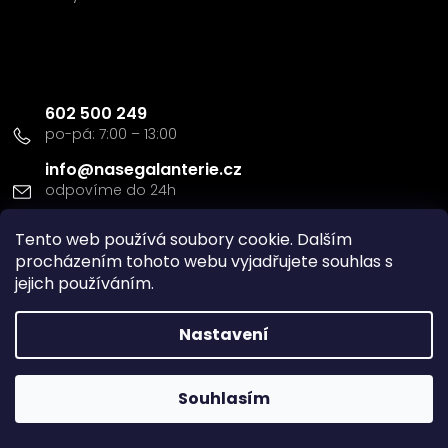
Kontakt
602 500 249
info
@
nasegalanterie.cz
Tento web používá soubory cookie. Dalším
Doprava a platba
procházením tohoto webu vyjadřujete souhlas s
jejich používáním.
Nastavení
Vytvořil Shoptet
Souhlasím
Copyright 2026
Naše Galanterie s.r.o
. Všechna práva
vyhrazena.