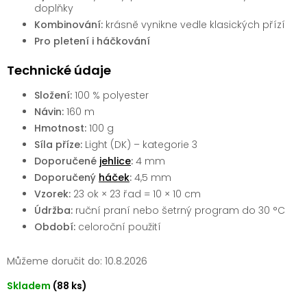
doplňky
Kombinování:
krásně vynikne vedle klasických přízí
Pro pletení i háčkování
Technické údaje
Složení:
100 % polyester
Návin:
160 m
Hmotnost:
100 g
Síla příze:
Light (DK) – kategorie 3
Doporučené
jehlice
:
4 mm
Doporučený
háček
:
4,5 mm
Vzorek:
23 ok × 23 řad = 10 × 10 cm
Údržba:
ruční praní nebo šetrný program do 30 °C
Období:
celoroční použití
Můžeme doručit do:
10.8.2026
Skladem
(88 ks)