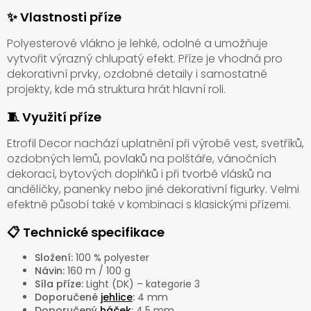
✨ Vlastnosti příze
Polyesterové vlákno je lehké, odolné a umožňuje
vytvořit výrazný chlupatý efekt. Příze je vhodná pro
dekorativní prvky, ozdobné detaily i samostatné
projekty, kde má struktura hrát hlavní roli.
🧵 Využití příze
Etrofil Decor nachází uplatnění při výrobě vest, svetříků,
ozdobných lemů, povlaků na polštáře, vánočních
dekorací, bytových doplňků i při tvorbě vlásků na
andělíčky, panenky nebo jiné dekorativní figurky. Velmi
efektně působí také v kombinaci s klasickými přízemi.
📋 Technické specifikace
Složení:
100 % polyester
Návin:
160 m / 100 g
Síla příze:
Light (DK) – kategorie 3
Doporučené
jehlice
:
4 mm
Doporučený
háček
:
4,5 mm