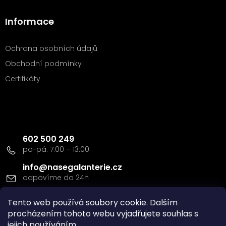
Informace
Ochrana osobních údajů
Obchodní podmínky
Certifikáty
Kontakt
602 500 249
info
@
nasegalanterie.cz
Tento web používá soubory cookie. Dalším
Doprava a platba
procházením tohoto webu vyjadřujete souhlas s
jejich používáním.