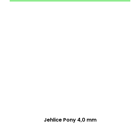
5
hvězdiček.
Jehlice Pony 4,0 mm