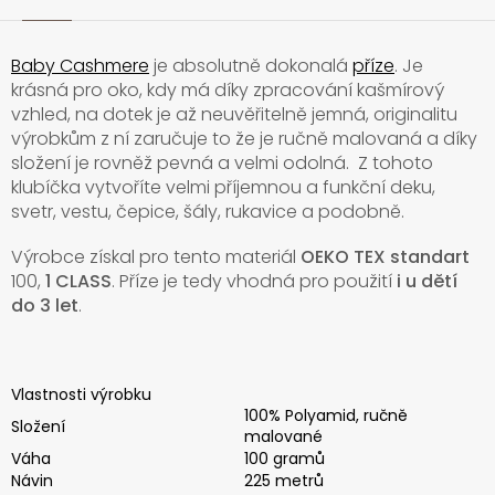
Baby Cashmere
je absolutně dokonalá
příze
. Je
krásná pro oko, kdy má díky zpracování kašmírový
vzhled, na dotek je až neuvěřitelně jemná, originalitu
výrobkům z ní zaručuje to že je ručně malovaná a díky
složení je rovněž pevná a velmi odolná. Z tohoto
klubíčka vytvoříte velmi příjemnou a funkční deku,
svetr, vestu, čepice, šály, rukavice a podobně.
Výrobce získal pro tento materiál
OEKO TEX standart
100,
1 CLASS
. Příze je tedy vhodná pro použití
i u dětí
do 3 let
.
Vlastnosti výrobku
100% Polyamid, ručně
Složení
malované
Váha
100 gramů
Návin
225 metrů