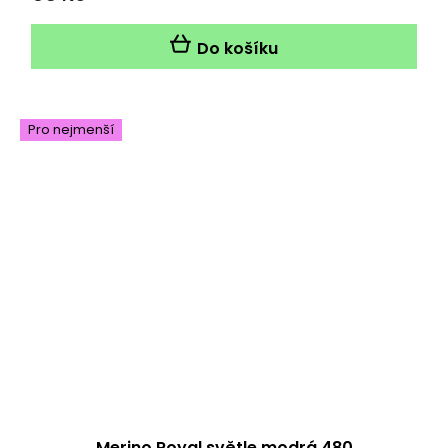
Do košíku
Pro nejmenší
Merino Royal světle modrá 480