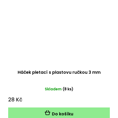
Háček pletací s plastovu ručkou 3 mm
Průměrné
Skladem
(8 ks)
hodnocení
28 Kč
produktu
je
5,0
Do košíku
z