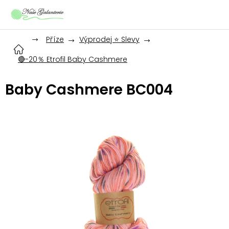
Přejít
na
obsah
Příze
Výprodej ⭐ Slevy
🔴-20％ Etrofil Baby Cashmere
Baby Cashmere BC004