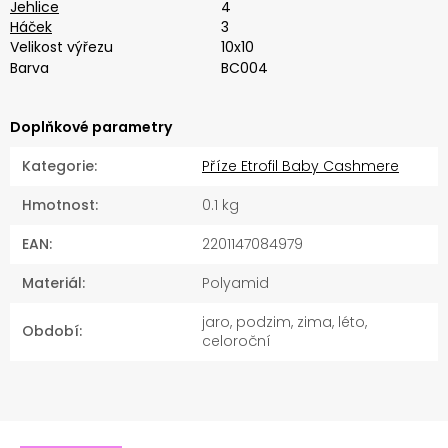
Jehlice
4
Háček
3
Velikost výřezu
10x10
Barva
BC004
Doplňkové parametry
Kategorie
:
Příze Etrofil Baby Cashmere
Hmotnost
:
0.1 kg
EAN
:
2201147084979
Materiál
:
Polyamid
jaro, podzim, zima, léto,
Období
:
celoroční