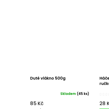
Duté vlákno 500g
Háče
ručk
Skladem
(45 ks)
Průměrné
hodnocení
85 Kč
28 
produktu
je