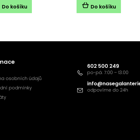
1,0
Do košíku
Do košíku
z
5
hvězdiček.
Kontakt
rmace
602 500 249
a osobních údajů
info
@
nasegalanteri
dní podmínky
káty