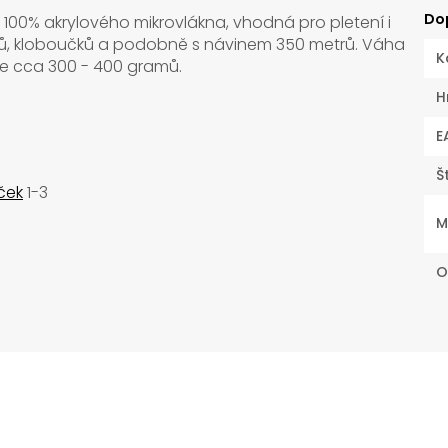
Do
e 100% akrylového mikrovlákna, vhodná pro pletení i
šatů, kloboučků a podobně s návinem 350 metrů. Váha
K
0 je cca 300 - 400 gramů.
H
E
Š
ček
1-3
M
O