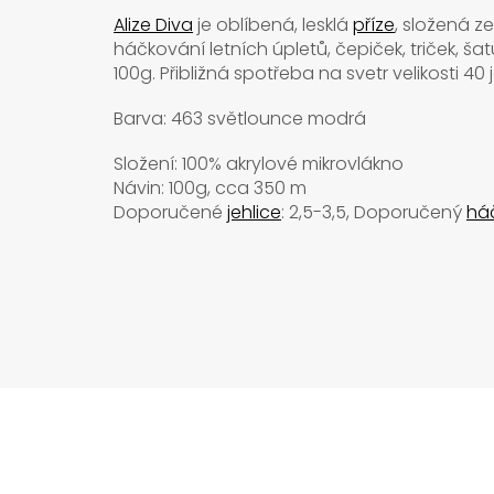
Alize Diva
je oblíbená, lesklá
příze
, složená z
háčkování letních úpletů, čepiček, triček, 
100g. Přibližná spotřeba na svetr velikosti 4
Barva: 463 světlounce modrá
Složení: 100% akrylové mikrovlákno
Návin: 100g, cca 350 m
Doporučené
jehlice
: 2,5-3,5, Doporučený
há