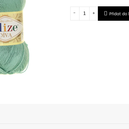
Měrná
cena:
Přidat do