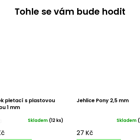
k pletací s plastovou
Jehlice Pony 2,5 mm
ou 1 mm
Skladem
(12 ks)
Skladem
(
Průměrné
hodnocení
Kč
27 Kč
produktu
je