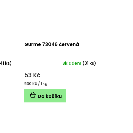
Gurme 73046 červená
41 ks)
Skladem
(31 ks)
53 Kč
Měrná
530 Kč / 1 kg
cena:
Do košíku