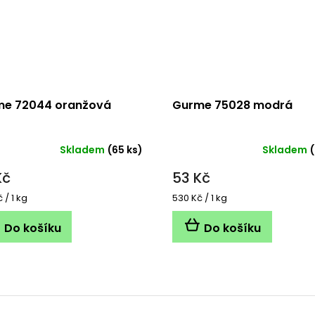
e 72044 oranžová
Gurme 75028 modrá
Skladem
(65 ks)
Skladem
(
Kč
53 Kč
á
Měrná
 / 1 kg
530 Kč / 1 kg
cena:
Do košíku
Do košíku