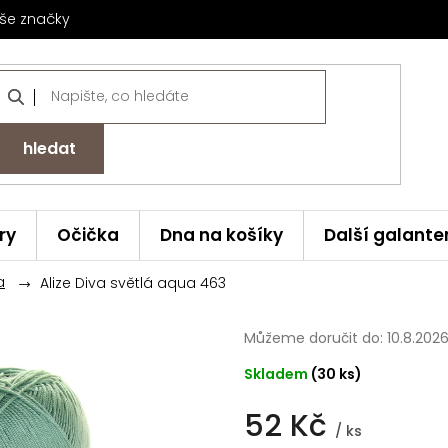
še značky
hledat
ry
Očička
Dna na košíky
Další galante
a
Alize Diva světlá aqua 463
Můžeme doručit do:
10.8.202
Skladem
(30 ks)
52 Kč
/ ks