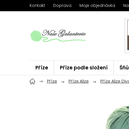
Přejít
Kontakt
Doprava
Moje objednávka
Na
na
obsah
Příze
Příze podle složení
Šňů
Háčky
Příze
ChiaoGoo
Příze Alize
Značky
Příze Alize Div