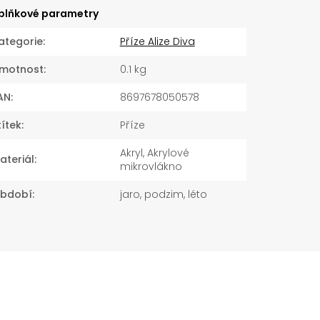
plňkové parametry
ategorie
:
Příze Alize Diva
motnost
:
0.1 kg
AN
:
8697678050578
títek
:
Příze
Akryl, Akrylové
ateriál
:
mikrovlákno
bdobí
:
jaro, podzim, léto