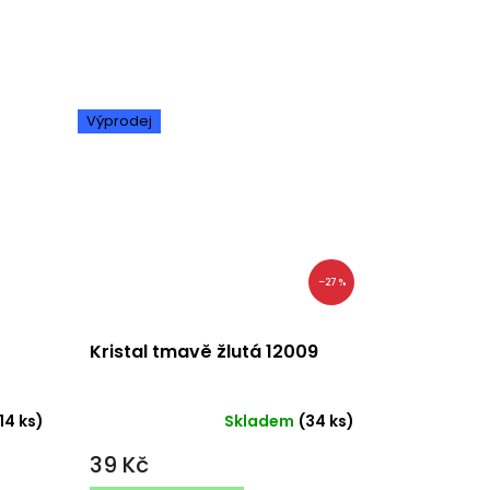
Výprodej
–27 %
Kristal tmavě žlutá 12009
14 ks)
Skladem
(34 ks)
Průměrné
hodnocení
39 Kč
produktu
je