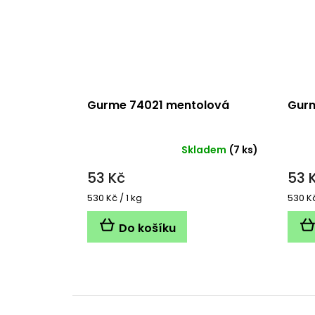
Gurme 74021 mentolová
Gurm
Skladem
(7 ks)
53 Kč
53 
Měrná
Měrn
530 Kč / 1 kg
530 Kč
cena:
cena:
Do košíku