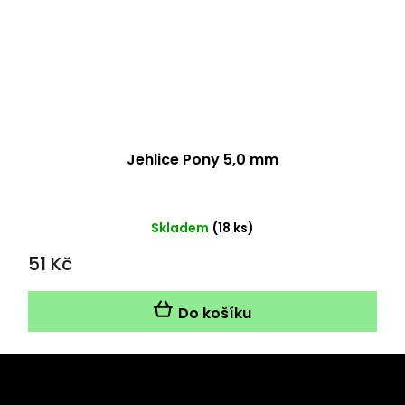
Jehlice Pony 5,0 mm
Skladem
(18 ks)
51 Kč
Do košíku
Z
á
Odebírat newsletter
p