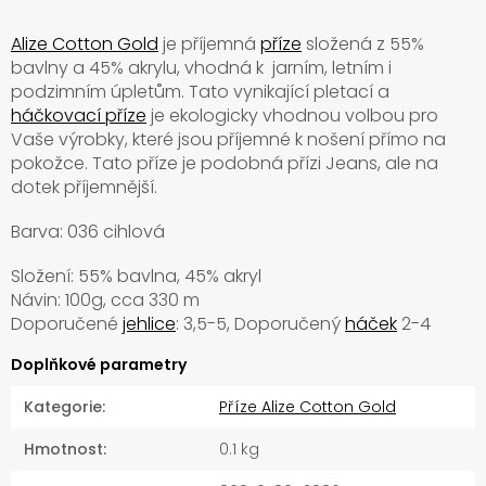
Alize Cotton Gold
je příjemná
příze
složená z 55%
bavlny a 45% akrylu, vhodná k jarním, letním i
podzimním úpletům. Tato vynikající pletací a
háčkovací příze
je ekologicky vhodnou volbou pro
Vaše výrobky, které jsou příjemné k nošení přímo na
pokožce. Tato příze je podobná přízi Jeans, ale na
dotek příjemnější.
Barva: 036 cihlová
Složení: 55% bavlna, 45% akryl
Návin: 100g, cca 330 m
Doporučené
jehlice
: 3,5-5, Doporučený
háček
2-4
Doplňkové parametry
Kategorie
:
Příze Alize Cotton Gold
Hmotnost
:
0.1 kg