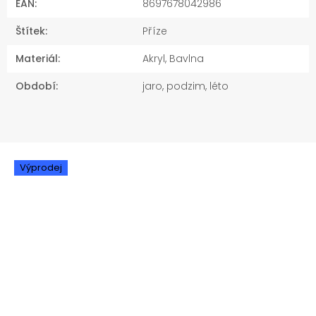
EAN
:
8697678042986
Štítek
:
Příze
Materiál
:
Akryl, Bavlna
Období
:
jaro, podzim, léto
Výprodej