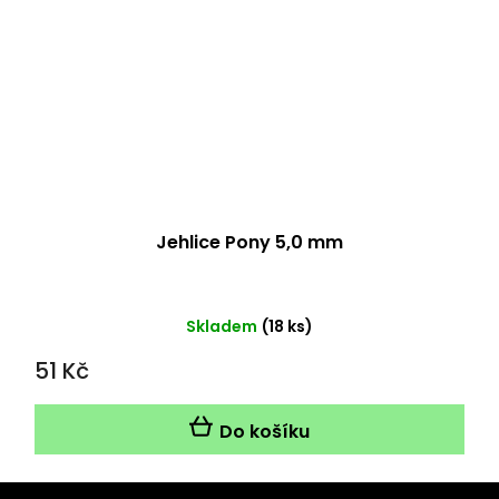
Jehlice Pony 5,0 mm
Skladem
(18 ks)
51 Kč
Do košíku
Z