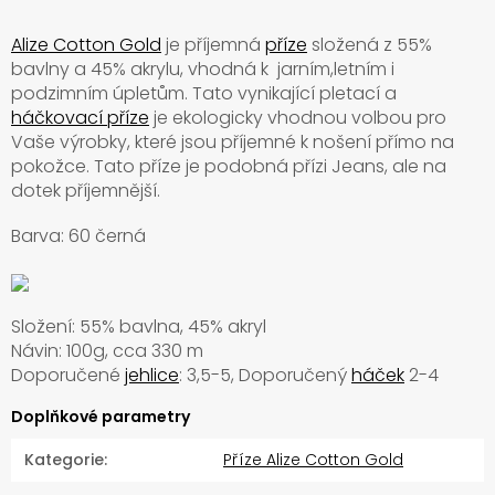
Alize Cotton Gold
je příjemná
příze
složená z 55%
bavlny a 45% akrylu, vhodná k jarním,letním i
podzimním úpletům. Tato vynikající pletací a
háčkovací příze
je ekologicky vhodnou volbou pro
Vaše výrobky, které jsou příjemné k nošení přímo na
pokožce. Tato příze je podobná přízi Jeans, ale na
dotek příjemnější.
Barva: 60 černá
Složení: 55% bavlna, 45% akryl
Návin: 100g, cca 330 m
Doporučené
jehlice
: 3,5-5, Doporučený
háček
2-4
Doplňkové parametry
Kategorie
:
Příze Alize Cotton Gold