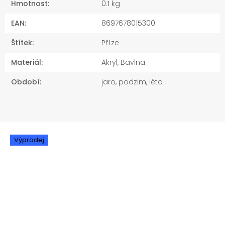
Hmotnost
:
0.1 kg
EAN
:
8697678015300
Štítek
:
Příze
Materiál
:
Akryl, Bavlna
Období
:
jaro, podzim, léto
Výprodej