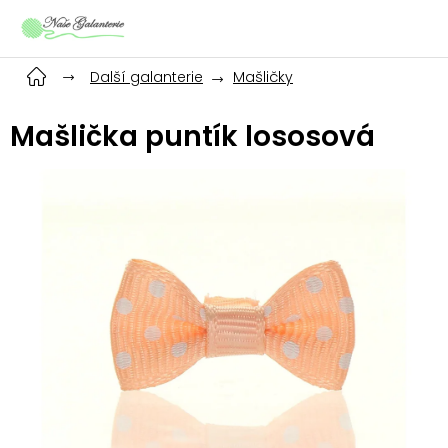
Přejít
na
obsah
Další galanterie
Mašličky
Mašlička puntík lososová