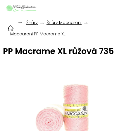
Přejít
na
obsah
Šňůry
Šňůry Maccaroni
Maccaroni PP Macrame XL
PP Macrame XL růžová 735