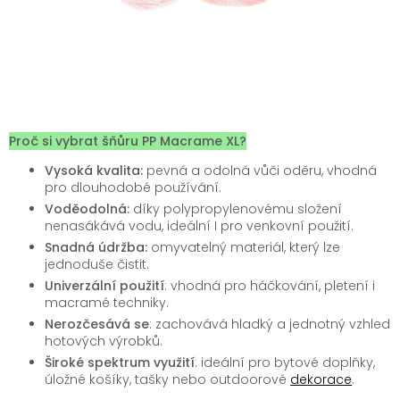
Proč si vybrat šňůru PP Macrame XL?
Vysoká kvalita:
pevná a odolná vůči oděru, vhodná
pro dlouhodobé používání.
Voděodolná:
díky polypropylenovému složení
nenasákává vodu, ideální I pro venkovní použití.
Snadná údržba:
omyvatelný materiál, který lze
jednoduše čistit.
Univerzální použití
: vhodná pro háčkování, pletení i
macramé techniky.
Nerozčesává se
: zachovává hladký a jednotný vzhled
hotových výrobků.
Široké spektrum využití
: ideální pro bytové doplňky,
úložné košíky, tašky nebo outdoorové
dekorace
.