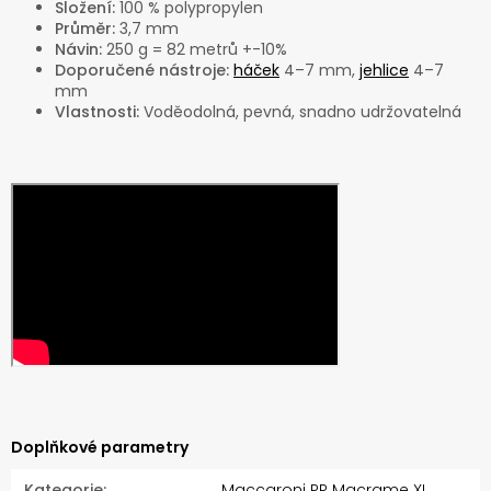
Složení:
100 % polypropylen
Průměr:
3,7 mm
Návin:
250 g = 82 metrů +-10%
Doporučené nástroje:
háček
4–7 mm,
jehlice
4–7
mm
Vlastnosti:
Voděodolná, pevná, snadno udržovatelná
Doplňkové parametry
Kategorie
:
Maccaroni PP Macrame XL