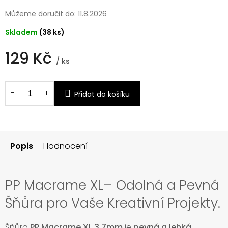
Můžeme doručit do:
11.8.2026
Skladem
(38 ks)
129 Kč
/ ks
Měrná
cena:
Přidat do košíku
Popis
Hodnocení
PP Macrame XL– Odolná a Pevná
Šňůra pro Vaše Kreativní Projekty.
Šňůra
PP Macrame XL 3,7mm
je
pevná a lehká