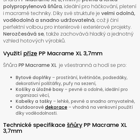
polypropylenová šňůra
, ideální pro háčkování, pletení
i macramé techniky. Díky své struktuře je
velmi odolná,
voděodolná a snadno udržovatelná
, což ji činí
perfektní volbou pro interiérové i exteriérové projekty.
Nerozčesává se
, takže zachovává hladký a jednotný
vzhled hotových výrobků.
Využití
příze
PP Macrame XL 3,7mm
Šňůra
PP Macrame XL
je všestranná a hodí se pro:
Bytové doplňky
– prostírání, květináče, podsedáky,
dekorativní polštářky, pufy na sezení,
Košíky a úložné boxy
– pevné a odolné, ideální pro
organizaci věcí,
Kabelky a tašky
– lehké, pevné a snadno omyvatelné,
Outdoorové
dekorace
– vhodná na venkovní použití
díky voděodolnosti.
Technické specifikace
šňůry
PP Macrame XL
3,7mm