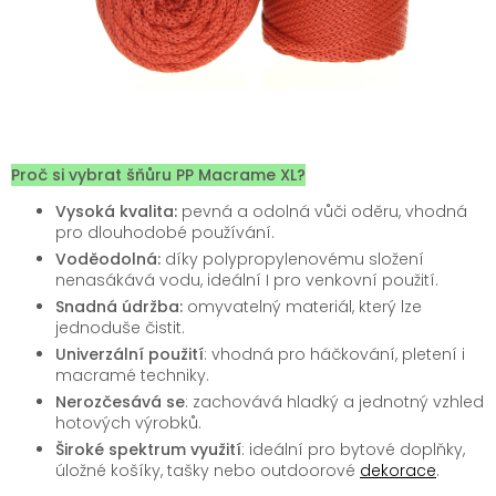
Proč si vybrat šňůru PP Macrame XL?
Vysoká kvalita:
pevná a odolná vůči oděru, vhodná
pro dlouhodobé používání.
Voděodolná:
díky polypropylenovému složení
nenasákává vodu, ideální I pro venkovní použití.
Snadná údržba:
omyvatelný materiál, který lze
jednoduše čistit.
Univerzální použití
: vhodná pro háčkování, pletení i
macramé techniky.
Nerozčesává se
: zachovává hladký a jednotný vzhled
hotových výrobků.
Široké spektrum využití
: ideální pro bytové doplňky,
úložné košíky, tašky nebo outdoorové
dekorace
.