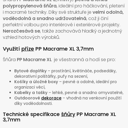
polypropylenová šňůra
, ideální pro háčkování, pletení
i macramé techniky. Díky své struktuře je
velmi odolná,
voděodolná a snadno udržovatelná
, což ji činí
perfektní volbou pro interiérové i exteriérové projekty.
Nerozčesává se
, takže zachovává hladký a jednotný
vzhled hotových výrobků.
Využití
příze
PP Macrame XL 3,7mm
Šňůra
PP Macrame XL
je všestranná a hodí se pro:
Bytové doplňky
– prostírání, květináče, podsedáky,
dekorativní polštářky, pufy na sezení,
Košíky a úložné boxy
– pevné a odolné, ideální pro
organizaci věcí,
Kabelky a tašky
– lehké, pevné a snadno omyvatelné,
Outdoorové
dekorace
– vhodná na venkovní použití
díky voděodolnosti.
Technické specifikace
šňůry
PP Macrame XL
3,7mm