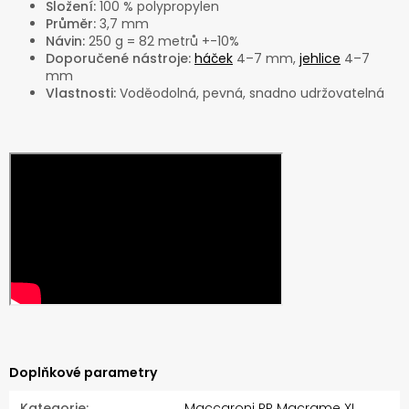
Složení:
100 % polypropylen
Průměr:
3,7 mm
Návin:
250 g = 82 metrů +-10%
Doporučené nástroje:
háček
4–7 mm,
jehlice
4–7
mm
Vlastnosti:
Voděodolná, pevná, snadno udržovatelná
Doplňkové parametry
Kategorie
:
Maccaroni PP Macrame XL