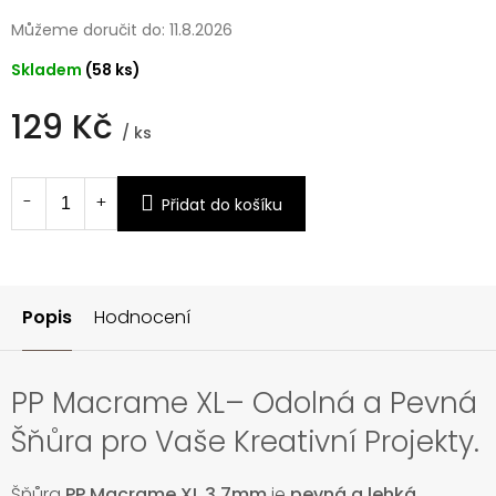
Můžeme doručit do:
11.8.2026
Skladem
(58 ks)
129 Kč
/ ks
Měrná
cena:
Přidat do košíku
Popis
Hodnocení
PP Macrame XL– Odolná a Pevná
Šňůra pro Vaše Kreativní Projekty.
Šňůra
PP Macrame XL 3,7mm
je
pevná a lehká