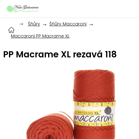
Přejít
na
obsah
Šňůry
Šňůry Maccaroni
Maccaroni PP Macrame XL
PP Macrame XL rezavá 118