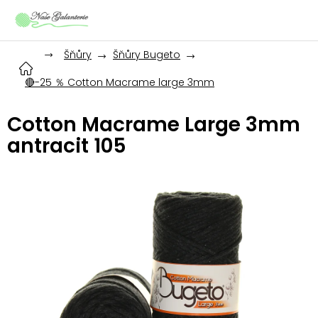
Přejít
na
obsah
Šňůry
Šňůry Bugeto
🔴-25 ％ Cotton Macrame large 3mm
Cotton Macrame Large 3mm
antracit 105