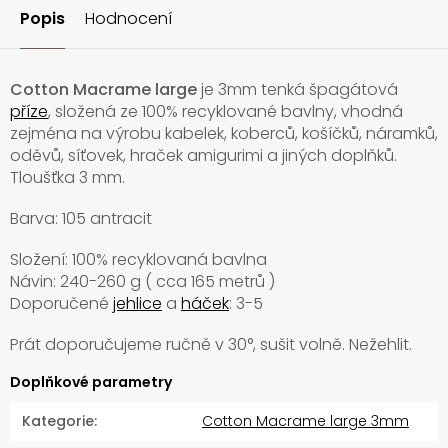
Popis
Hodnocení
Cotton Macrame large
je 3mm tenká špagátová
příze
, složená ze 100% recyklované bavlny, vhodná
zejména na výrobu kabelek, koberců, košíčků, náramků,
oděvů, síťovek, hraček amigurimi a jiných doplňků.
Tloušťka 3 mm.
Barva: 105 antracit
Složení: 100% recyklovaná bavlna
Návin: 240-260 g ( cca 165 metrů )
Doporučené
jehlice
a
háček
: 3-5
Prát doporučujeme ručně v
30°, sušit volně. Nežehlit.
Doplňkové parametry
Kategorie
:
Cotton Macrame large 3mm