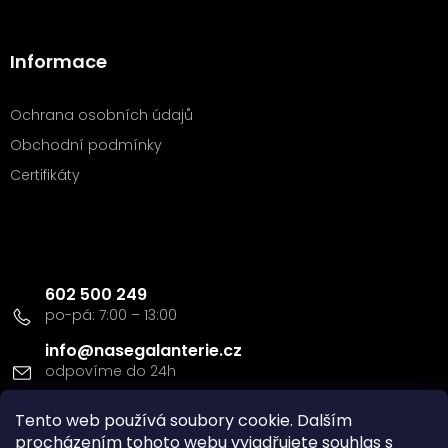
Informace
Ochrana osobních údajů
Obchodní podmínky
Certifikáty
Kontakt
602 500 249
info
@
nasegalanterie.cz
Tento web používá soubory cookie. Dalším
Doprava a platba
procházením tohoto webu vyjadřujete souhlas s