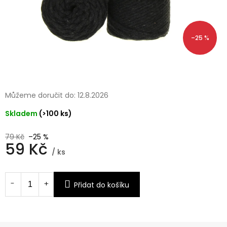
–25 %
Můžeme doručit do:
12.8.2026
Skladem
(>100 ks)
79 Kč
–25 %
59 Kč
/ ks
Měrná
cena:
Přidat do košíku