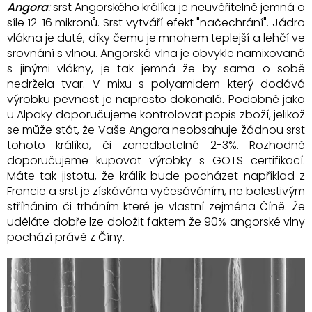
Angora
:
srst Angorského králíka je neuvěřitelně jemná o
síle 12-16 mikronů. Srst vytváří efekt "načechrání". Jádro
vlákna je duté, díky čemu je mnohem teplejší a lehčí ve
srovnání s vlnou. Angorská vlna je obvykle namixovaná
s jinými vlákny, je tak jemná že by sama o sobě
nedržela tvar. V mixu s polyamidem který dodává
výrobku pevnost je naprosto dokonalá. Podobně jako
u Alpaky doporučujeme kontrolovat popis zboží, jelikož
se může stát, že Vaše Angora neobsahuje žádnou srst
tohoto králíka, či zanedbatelné 2-3%. Rozhodně
doporučujeme kupovat výrobky s GOTS certifikací.
Máte tak jistotu, že králík bude pocházet například z
Francie a srst je získávána vyčesáváním, ne bolestivým
stříháním či trháním které je vlastní zejména Číně. Že
uděláte dobře lze doložit faktem že 90% angorské vlny
pochází právě z Číny.