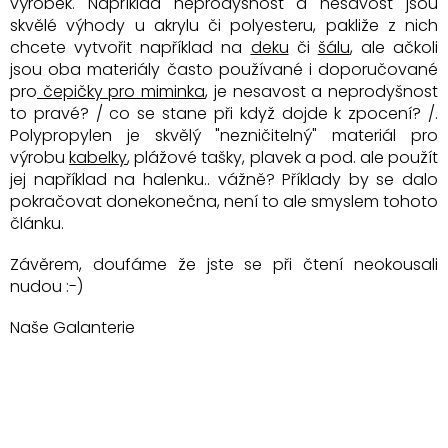
výrobek. Například neprodyšnost a nesavost jsou
skvělé výhody u akrylu či polyesteru, pakliže z nich
chcete vytvořit například na
deku
či
šálu
, ale ačkoli
jsou oba materiály často používané i doporučované
pro
čepičky pro miminka
, je nesavost a neprodyšnost
to pravé? / co se stane při když dojde k zpocení? /.
Polypropylen je skvělý "nezničitelný" materiál pro
výrobu
kabelky
, plážové tašky, plavek a pod. ale použít
jej například na halenku.. vážně? Příklady by se dalo
pokračovat donekonečna, není to ale smyslem tohoto
článku.
Závěrem, doufáme že jste se při čtení neokousali
nudou :-)
Naše Galanterie