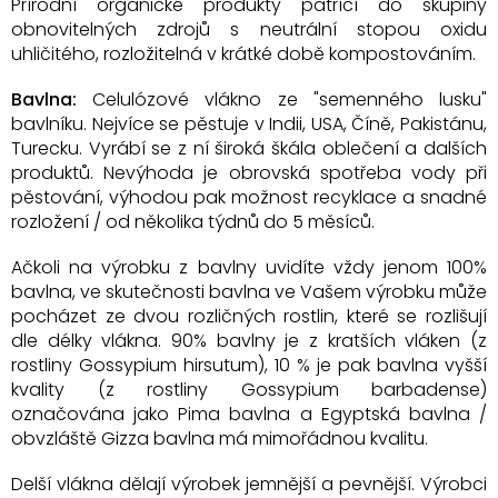
Přírodní organické produkty patřící do skupiny
obnovitelných zdrojů s neutrální stopou oxidu
uhličitého, rozložitelná v krátké době kompostováním.
Bavlna:
Celulózové vlákno ze "semenného lusku"
bavlníku. Nejvíce se pěstuje v Indii, USA, Číně, Pakistánu,
Turecku. Vyrábí se z ní široká škála oblečení a dalších
produktů. Nevýhoda je obrovská spotřeba vody při
pěstování, výhodou pak možnost recyklace a snadné
rozložení / od několika týdnů do 5 měsíců.
Ačkoli na výrobku z bavlny uvidíte vždy jenom 100%
bavlna, ve skutečnosti bavlna ve Vašem výrobku může
pocházet ze dvou rozličných rostlin, které se rozlišují
dle délky vlákna. 90% bavlny je z kratších vláken (z
rostliny Gossypium hirsutum), 10 % je pak bavlna vyšší
kvality (z rostliny Gossypium barbadense)
označována jako Pima bavlna a Egyptská bavlna /
obvzláště Gizza bavlna má mimořádnou kvalitu.
Delší vlákna dělají výrobek jemnější a pevnější. Výrobci