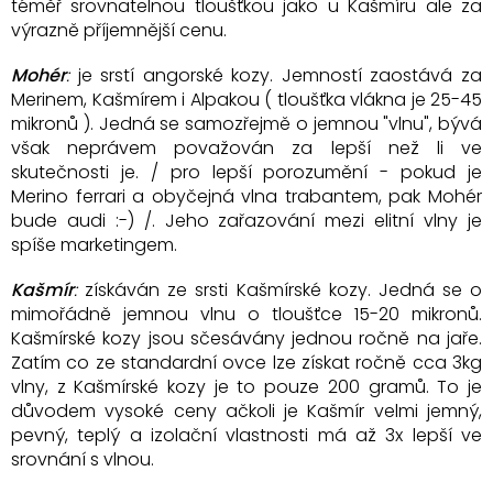
téměř srovnatelnou tloušťkou jako u Kašmíru ale za
výrazně příjemnější cenu.
Mohér
:
je srstí angorské kozy. Jemností zaostává za
Merinem, Kašmírem i Alpakou ( tloušťka vlákna je 25-45
mikronů ). Jedná se samozřejmě o jemnou "vlnu", bývá
však neprávem považován za lepší než li ve
skutečnosti je. / pro lepší porozumění - pokud je
Merino ferrari a obyčejná vlna trabantem, pak Mohér
bude audi :-) /. Jeho zařazování mezi elitní vlny je
spíše marketingem.
Kašmír
:
získáván ze srsti Kašmírské kozy. Jedná se o
mimořádně jemnou vlnu o tloušťce 15-20 mikronů.
Kašmírské kozy jsou sčesávány jednou ročně na jaře.
Zatím co ze standardní ovce lze získat ročně cca 3kg
vlny, z Kašmírské kozy je to pouze 200 gramů. To je
důvodem vysoké ceny ačkoli je Kašmír velmi jemný,
pevný, teplý a izolační vlastnosti má až 3x lepší ve
srovnání s vlnou.