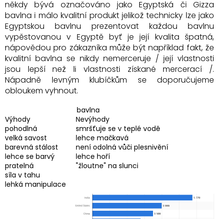
někdy bývá označováno jako Egyptská či Gizza
bavlna i málo kvalitní produkt jelikož technicky lze jako
Egyptskou bavlnu prezentovat každou bavlnu
vypěstovanou v Egyptě byť je její kvalita špatná,
nápovědou pro zákazníka může být například fakt, že
kvalitní bavlna se nikdy nemerceruje / její vlastnosti
jsou lepší než li vlastnosti získané mercerací /.
Nápadně levným klubíčkům se doporučujeme
obloukem vyhnout.
bavlna
Výhody
Nevýhody
pohodlná
smršťuje se v teplé vodě
velká savost
lehce mačkavá
barevná stálost
není odolná vůči plesnivění
lehce se barvý
lehce hoří
pratelná
"žloutne" na slunci
síla v tahu
lehká manipulace