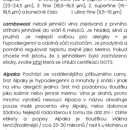
(23–24,5 μm), 3. fine (18,6–19,5 μm), 2. superfine (15–
18,5 μm) a konečně číslo 1. ultra-fine (11,5–15 μm)
Lambswool
:
neboli jehněčí vlna získávaná z prvního
stříhání jehňátek do stáří 6 měsíců. Je hladká, silná a
pružná. Je nejlepší volbou pro alergiky = je
hypoalergenní a odolná vůči roztočům. Je prodyšná a
pomáhá regulovat teplotu stejně jako Merino. Pokud
chcete mít jistotu, že s jehňátkem bylo zacházeno
eticky, zvolte
přízi
která se chlubí certifikací GOTS.
Alpaka
:
Pochází ze vzdálenějšího příbuzného Lamy.
Srst Alpaky je hypoalergenní a mnohdy ji snáší i jinak
na vlnu alergičtí jedinci. Srst má podobnou tloušťku
jako kašmír nebo jemné merino. Vlna je drahá, proto
mnoho výrobků nesoucí Alpaca v názvu obsahuje
pouze malé procento vlny Alpaky, nebo dokonce
žádnou. Nejlepší rada kterou k tomu lze dát zní - čtěte
etikety a popisy. Alpaka je tloušťkou vlákna
tenčí/kvalitnější / cca 23-30 mikronů / než li u Mohéru a