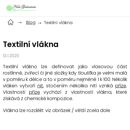
Přejít
na
obsah
Blog
Textilní vlákna
Textilní vlákna
13.1.2020
Textilní vlákno lze definovat jako vlasovou část
rostlinné, zvířecí či jiné složky kdy tloušťka je velmi malá
v poměru k délce a to v poměru nejméně 1 k 100. Několik
vláken vytvoří
nit
, stočením několika nití vzniká
příze
.
Vlastnosti
příze
vychází z vlastností vlákna, které
získává z chemické kompozice.
Vlákna lze rozdělit: viz obrázek / větší zcela dole