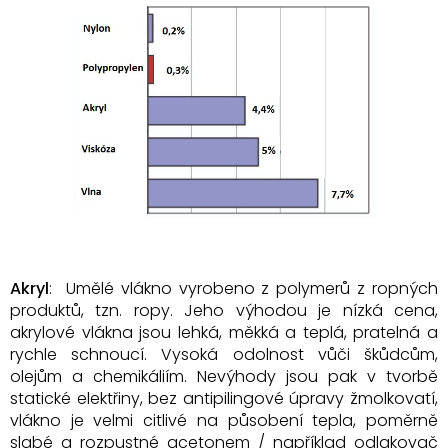
Akryl
: Umělé vlákno vyrobeno z polymerů z ropných
produktů, tzn. ropy. Jeho výhodou je nízká cena,
akrylové vlákna jsou lehká, měkká a teplá, pratelná a
rychle schnoucí. Vysoká odolnost vůči škůdcům,
olejům a chemikáliím. Nevýhody jsou pak v tvorbě
statické elektřiny, bez antipilingové úpravy žmolkovatí,
vlákno je velmi citlivé na působení tepla, poměrně
slabé a rozpustné acetonem / například odlakovač