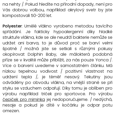
na nehty /. Pokud hledíte na přírodní dopady, není pro
Vás dobrou volbou, například akrylový svetr by jste
kompostovali 50-200 let.
Polyester
: Umělé vlákno vyrobeno metodou tavícího
spřádání. Je fakticky hypoalergenní díky hladké
struktuře vlákna, kde se ale neudrží bakterie nemůže se
udržet ani barva, to je důvod proč se barví velmi
špatně / možná jste se setkali s různými pokusy
okopírovat Dolphin Baby, ale málokterá podobná
příze se v kvalitě může přiblížit, za nás pouze Yonca /.
Více o barvení uvedeme v samostatném článku. Má
nízkou tepelnou vodivost / pozitivní vlastnost na
udržení tepla /, je téměř nesavý. Tekutiny jsou
odváděny po obvodu vlákna, na vnější straně se při
styku se vzduchem odpařují. Díky tomu je oblíben pro
výrobu například triček pro sportovce. Pro výrobu
čepiček pro miminka
jej nedoporučujeme. / nedýchá,
nesaje a pokud je dítě v kočárku je odpar potu
omezen.