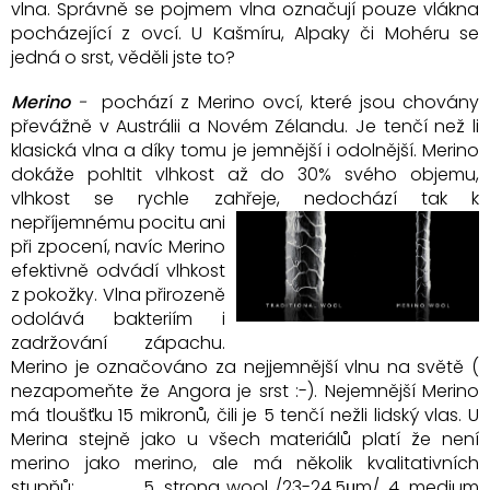
vlna. Správně se pojmem vlna označují pouze vlákna
pocházející z ovcí. U Kašmíru, Alpaky či Mohéru se
jedná o srst, věděli jste to?
Merino
-
pochází z Merino ovcí, které jsou chovány
převážně v Austrálii a Novém Zélandu. Je tenčí než li
klasická vlna a díky tomu je jemnější i odolnější. Merino
dokáže pohltit vlhkost až do 30% svého objemu,
vlhkost se rychle zahřeje, nedochází tak k
nepříjemnému pocitu ani
při zpocení, navíc Merino
efektivně odvádí vlhkost
z pokožky. Vlna přirozeně
odolává bakteriím i
zadržování zápachu.
Merino je označováno za nejjemnější vlnu na světě (
nezapomeňte že Angora je srst :-). Nejemnější Merino
má tloušťku 15 mikronů, čili je 5 tenčí nežli lidský vlas. U
Merina stejně jako u všech materiálů platí že není
merino jako merino, ale má několik kvalitativních
stupňů: 5. strong wool /23-24,5
μm/, 4. medium