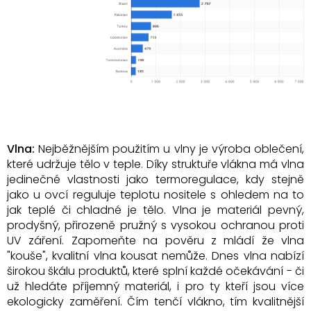
Vlna:
Nejběžnějším použitím u vlny je výroba oblečení,
které udržuje tělo v teple. Díky struktuře vlákna má vlna
jedinečné vlastnosti jako termoregulace, kdy stejně
jako u ovcí reguluje teplotu nositele s ohledem na to
jak teplé či chladné je tělo. Vlna je materiál pevný,
prodyšný, přirozeně pružný s vysokou ochranou proti
UV záření. Zapomeňte na pověru z mládí že vlna
"kouše", kvalitní vlna kousat nemůže. Dnes vlna nabízí
širokou škálu produktů, které splní každé očekávání - či
už hledáte příjemný materiál, i pro ty kteří jsou více
ekologicky zaměření. Čím tenčí vlákno, tím kvalitnější