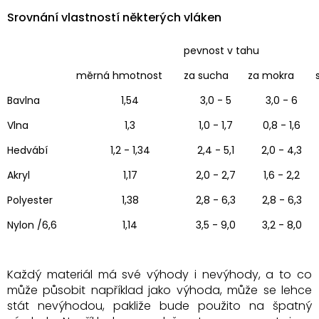
Srovnání vlastností některých vláken
pevnost v tahu
měrná hmotnost
za sucha
za mokra
Bavlna
1,54
3,0 - 5
3,0 - 6
Vlna
1,3
1,0 - 1,7
0,8 - 1,6
Hedvábí
1,2 - 1,34
2,4 - 5,1
2,0 - 4,3
Akryl
1,17
2,0 - 2,7
1,6 - 2,2
Polyester
1,38
2,8 - 6,3
2,8 - 6,3
Nylon /6,6
1,14
3,5 - 9,0
3,2 - 8,0
Každý materiál má své výhody i nevýhody, a to co
může působit například jako výhoda, může se lehce
stát nevýhodou, pakliže bude použito na špatný