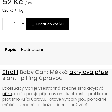
52 Kč
/ ks
Měrná
520 Kč / 1 kg
cena:
Přidat do košíku
Popis
Hodnocení
Etrofil
Baby Can: Měkká
akrylová příze
s anti-pilling úpravou
Etrofil Baby Can je všestranná středně silná akrylová
příze
, která spojuje příjemný omak, lehkost a praktickou
protižmolkující úpravu. Hotové výrobky jsou pohodlné,
měkké a vhodné pro každodenní používání.