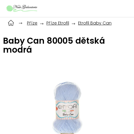
Přejít
na
obsah
Příze
Příze Etrofil
Etrofil Baby Can
Baby Can 80005 dětská
modrá