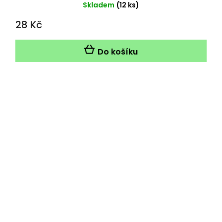
Průměrné
Skladem
(12 ks)
hodnocení
28 Kč
produktu
je
5,0
Do košíku
z
5
hvězdiček.