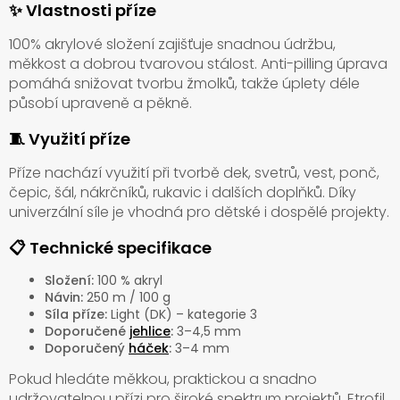
✨ Vlastnosti příze
100% akrylové složení zajišťuje snadnou údržbu,
měkkost a dobrou tvarovou stálost. Anti-pilling úprava
pomáhá snižovat tvorbu žmolků, takže úplety déle
působí upraveně a pěkně.
🧵 Využití příze
Příze nachází využití při tvorbě dek, svetrů, vest, ponč,
čepic, šál, nákrčníků, rukavic i dalších doplňků. Díky
univerzální síle je vhodná pro dětské i dospělé projekty.
📋 Technické specifikace
Složení:
100 % akryl
Návin:
250 m / 100 g
Síla příze:
Light (DK) – kategorie 3
Doporučené
jehlice
:
3–4,5 mm
Doporučený
háček
:
3–4 mm
Pokud hledáte měkkou, praktickou a snadno
udržovatelnou přízi pro široké spektrum projektů, Etrofil