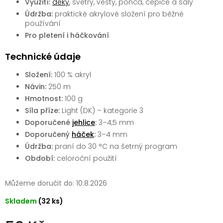
Využití:
deky
, svetry, vesty, ponča, čepice a šály
Údržba:
praktické akrylové složení pro běžné
používání
Pro pletení i háčkování
Technické údaje
Složení:
100 % akryl
Návin:
250 m
Hmotnost:
100 g
Síla příze:
Light (DK) – kategorie 3
Doporučené
jehlice
:
3–4,5 mm
Doporučený
háček
:
3–4 mm
Údržba:
praní do 30 °C na šetrný program
Období:
celoroční použití
Můžeme doručit do:
10.8.2026
Skladem
(32 ks)