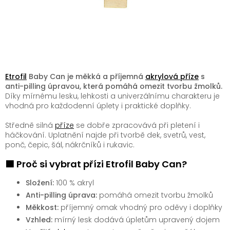
Etrofil
Baby Can je měkká a příjemná
akrylová příze
s
anti-pilling úpravou, která pomáhá omezit tvorbu žmolků.
Díky mírnému lesku, lehkosti a univerzálnímu charakteru je
vhodná pro každodenní úplety i praktické doplňky.
Středně silná
příze
se dobře zpracovává při pletení i
háčkování. Uplatnění najde při tvorbě dek, svetrů, vest,
ponč, čepic, šál, nákrčníků i rukavic.
🟩 Proč si vybrat přízi Etrofil Baby Can?
Složení:
100 % akryl
Anti-pilling úprava:
pomáhá omezit tvorbu žmolků
Měkkost:
příjemný omak vhodný pro oděvy i doplňky
Vzhled:
mírný lesk dodává úpletům upravený dojem