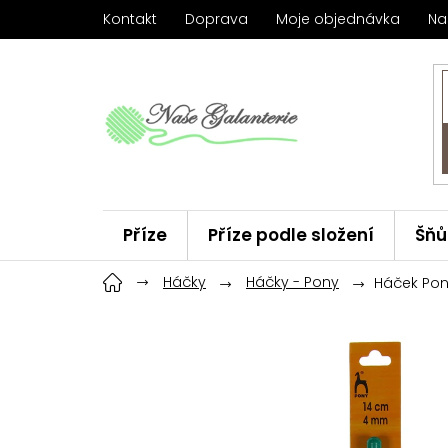
Přejít
Kontakt
Doprava
Moje objednávka
Na
na
obsah
Příze
Příze podle složení
Šňů
Háčky
Háčky
ChiaoGoo
Háčky - Pony
Značky
Háček Po