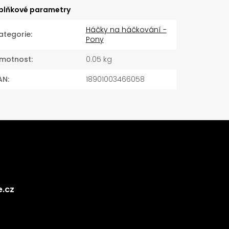
plňkové parametry
Háčky na háčkování -
ategorie
:
Pony
motnost
:
0.05 kg
AN
:
18901003466058
e.cz