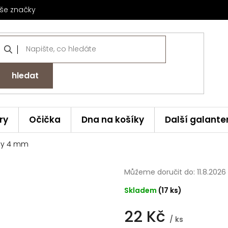
še značky
hledat
ry
Očička
Dna na košíky
Další galante
ny 4 mm
Můžeme doručit do:
11.8.2026
Skladem
(17 ks)
22 Kč
/ ks