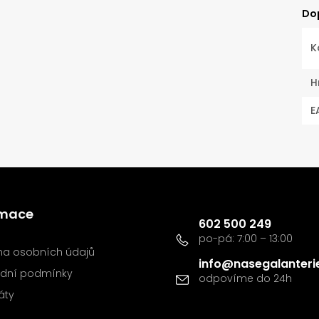
Do
K
H
E
Kontakt
rmace
602 500 249
a osobních údajů
info
@
nasegalanteri
dní podmínky
káty